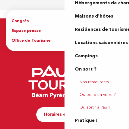
Hébergements de cha
Maisons d'hôtes
Congrès
Espace pro
Résidences de tourism
Espace presse
Brochures
Office de Tourisme
Locations saisonnières
Campings
On sort ?
Nos restaurants
Où boire un verre ?
Où sortir à Pau ?
Horaires et contact
Pratique !