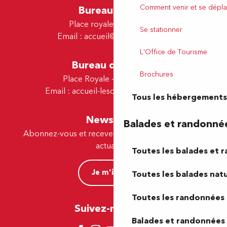
Comment venir et se dépla
Bureau de Pau
Place royale - 64000 Pau
Se stationner
Email :
accueil@tourismepau.fr
L'Office de Tourisme
Bureau de Lescar
Brochures
Place Royale - 64230 Lescar
Email :
accueil-lescar@tourismepau.fr
Tous les hébergements
Newsletter
Balades et randonné
Abonnez-vous et recevez par e-mail nos offres et
actualités.
Toutes les balades et 
Je m'inscris
Toutes les balades natu
Toutes les randonnées 
Suivez-nous ici !
Balades et randonnées 