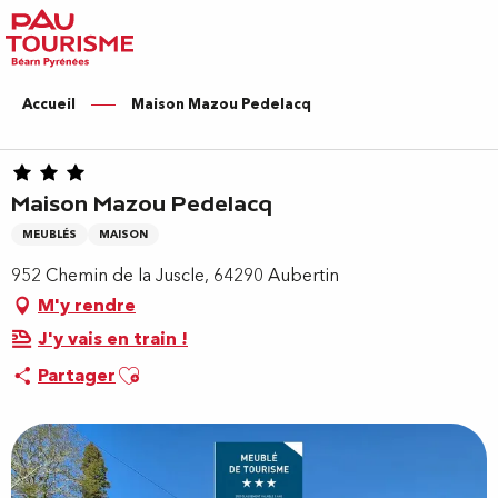
Aller
au
contenu
principal
Accueil
Maison Mazou Pedelacq
Maison Mazou Pedelacq
MEUBLÉS
MAISON
952 Chemin de la Juscle, 64290 Aubertin
M'y rendre
J'y vais en train !
Ajouter aux favoris
Partager