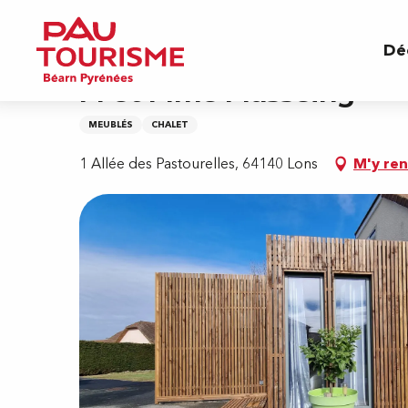
Aller
Accueil
M et Mme Masseing
au
Dé
contenu
principal
M et Mme Masseing
MEUBLÉS
CHALET
1 Allée des Pastourelles, 64140 Lons
M'y re