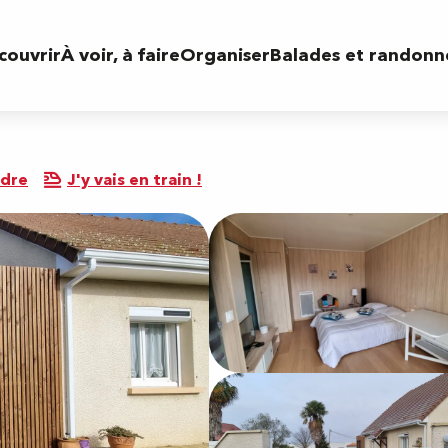
couvrir
À voir, à faire
Organiser
Balades et randonn
ndre
J'y vais en train !