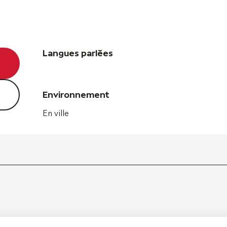
Langues parlées
Langues parlées
Environnement
Environnement
En ville