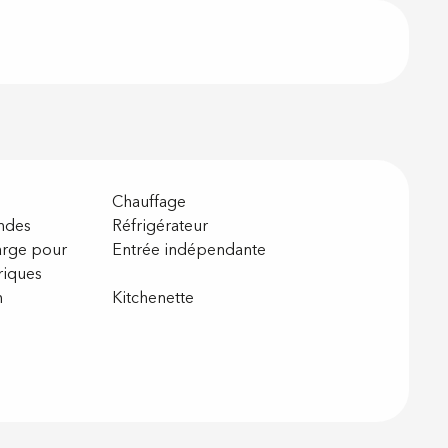
Chauffage
ndes
Réfrigérateur
arge pour
Entrée indépendante
riques
n
Kitchenette