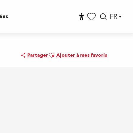
FR
ées
Accessibilité
Reche
Voir les favoris
Ajouter aux favoris
Partager
Ajouter à mes favoris