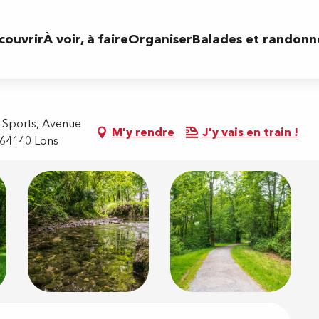
couvrir
À voir, à faire
Organiser
Balades et randonn
 Sports, Avenue
M'y rendre
J'y vais en train !
 64140 Lons