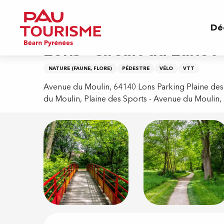
Aller
Accueil
Lons - Circuit du Lanot
au
Dé
contenu
principal
Lons - Circuit du Lanot
NATURE (FAUNE, FLORE)
PÉDESTRE
VÉLO
VTT
Avenue du Moulin, 64140 Lons Parking Plaine des
du Moulin, Plaine des Sports - Avenue du Moulin,