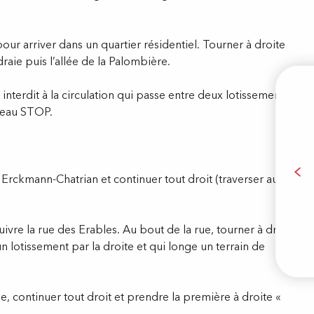
ur arriver dans un quartier résidentiel. Tourner à droite
raie puis l’allée de la Palombière.
nterdit à la circulation qui passe entre deux lotissements.
nneau STOP.
B
 Erckmann-Chatrian et continuer tout droit (traverser au
Visite
ivre la rue des Erables. Au bout de la rue, tourner à droite
un lotissement par la droite et qui longe un terrain de
, continuer tout droit et prendre la première à droite «