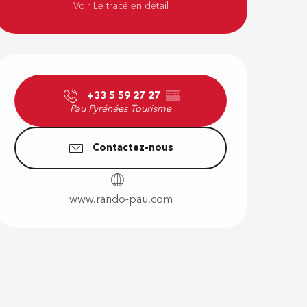
Voir Le tracé en détail
Ouverture e
+33 5 59 27 27
▒▒
Pau Pyrénées Tourisme
Contactez-nous
www.rando-pau.com