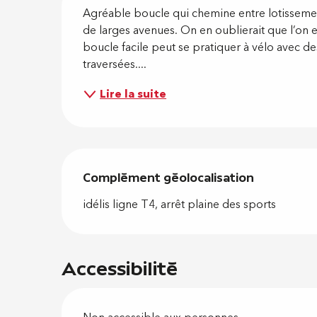
Descripti
Agréable boucle qui chemine entre lotissemen
de larges avenues. On en oublierait que l’on e
boucle facile peut se pratiquer à vélo avec de
traversées....
Lire la suite
Complément géolocalisation
Complément géolocalisation
idélis ligne T4, arrêt plaine des sports
Accessibilité