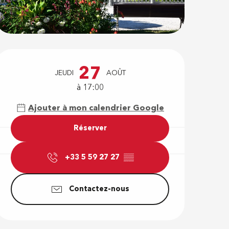
Ouverture e
27
JEUDI
AOÛT
à 17:00
Ajouter à mon calendrier Google
Réserver
+33 5 59 27 27
▒▒
Contactez-nous