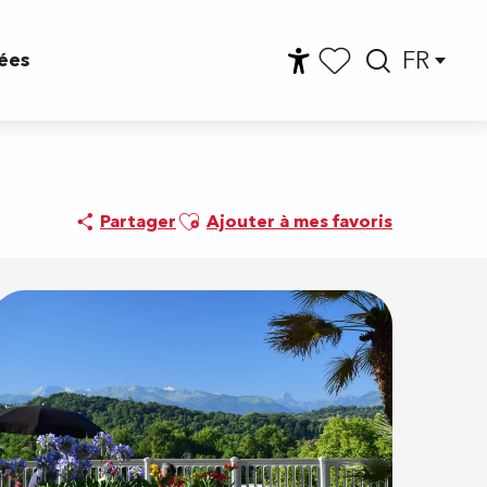
FR
ées
Accessibilité
Reche
Voir les favoris
Ajouter aux favoris
Partager
Ajouter à mes favoris