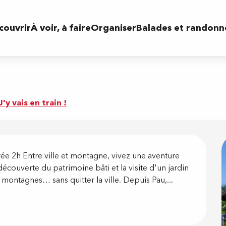
couvrir
À voir, à faire
Organiser
Balades et randonn
J'y vais en train !
on
urée 2h Entre ville et montagne, vivez une aventure 
découverte du patrimoine bâti et la visite d'un jardin 
montagnes… sans quitter la ville. Depuis Pau,...