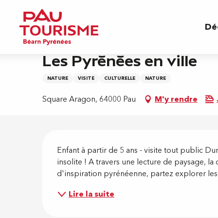
Aller
Accueil
Les Pyrénées en ville
au
Dé
contenu
principal
Jeudi 27 août à 17:00
Les Pyrénées en ville
NATURE
VISITE
CULTURELLE
NATURE
Square Aragon, 64000 Pau
M'y rendre
Descripti
Enfant à partir de 5 ans - visite tout public D
insolite ! A travers une lecture de paysage, la 
d'inspiration pyrénéenne, partez explorer les 
Lire la suite