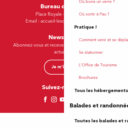
Où boire un verre ?
Bureau de Lescar
Place Royale - 64230 Lescar
Où sortir à Pau ?
Email :
accueil-lescar@tourismepau.fr
Pratique !
Newsletter
Comment venir et se dépla
Abonnez-vous et recevez par e-mail nos offres et
actualités.
Se stationner
L'Office de Tourisme
Je m'inscris
Brochures
Suivez-nous ici !
Tous les hébergements
Balades et randonné
Toutes les balades et 