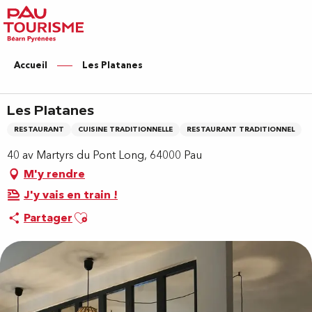
Aller
au
contenu
principal
Accueil
Les Platanes
Les Platanes
RESTAURANT
CUISINE TRADITIONNELLE
RESTAURANT TRADITIONNEL
40 av Martyrs du Pont Long, 64000 Pau
M'y rendre
J'y vais en train !
Ajouter aux favoris
Partager