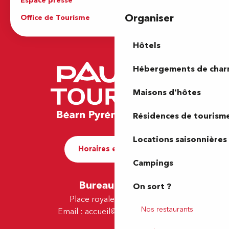
Espace presse
Brochures
Organiser
Office de Tourisme
Hôtels
Hébergements de cha
Maisons d'hôtes
Résidences de tourism
Locations saisonnières
Horaires et contact
Campings
Bureau de Pau
On sort ?
Place royale - 64000 Pau
Nos restaurants
Email :
accueil@tourismepau.fr