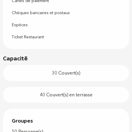
Cartes de paiement
Chèques bancaires et postaux
Espèces
Ticket Restaurant
Capacité
30 Couvert(s)
40 Couvert(s) en terrasse
Groupes
Groupes
50 Personne(s)