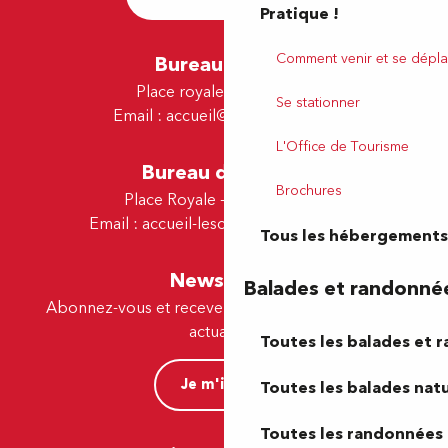
Pratique !
Comment venir et se dépla
Bureau de Pau
Place royale - 64000 Pau
Se stationner
Email :
accueil@tourismepau.fr
L'Office de Tourisme
Bureau de Lescar
Brochures
Place Royale - 64230 Lescar
Email :
accueil-lescar@tourismepau.fr
Tous les hébergements
Newsletter
Balades et randonné
Abonnez-vous et recevez par e-mail nos offres et
actualités.
Toutes les balades et 
Je m'inscris
Toutes les balades natu
Toutes les randonnées 