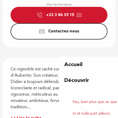
Voir les horaires
+33 3 86 39 15
▒▒
Contactez-nous
Description
Accueil
Ce vignoble est caché sur les hauteurs du village 
d'Aubertin. Son créateur, actif et polémique, 
Découvrir
Didier a toujours défendu le caractère des ses vins. 
Iconoclaste et radical, passionné mais exigeant et 
rigoureux, méticuleux au plus haut degré, 
novateur, ambitieux, fervent défenseur de la 
Pau, bien plus que ce que
tradition,...
Ici et nulle part ailleurs