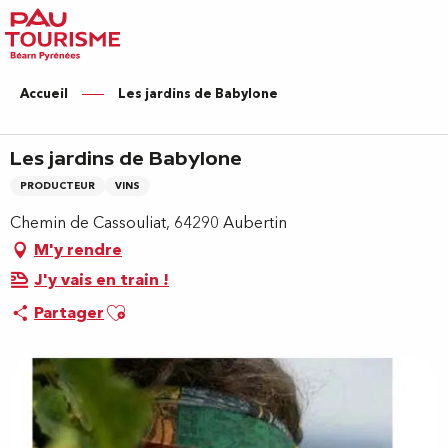
Aller
au
contenu
principal
Accueil
Les jardins de Babylone
Les jardins de Babylone
PRODUCTEUR
VINS
Chemin de Cassouliat, 64290 Aubertin
M'y rendre
J'y vais en train !
Ajouter aux favoris
Partager