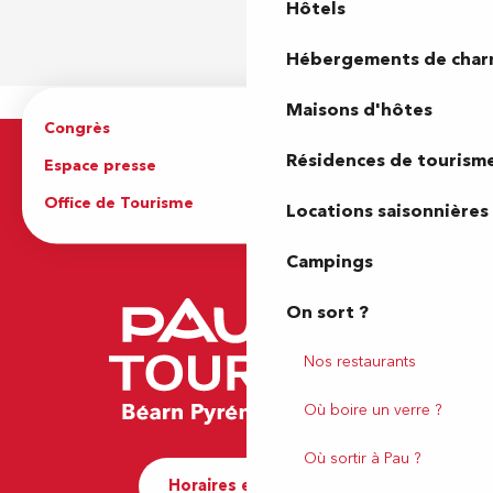
Hôtels
Hébergements de cha
Maisons d'hôtes
Congrès
Espace pro
Résidences de tourism
Espace presse
Brochures
Office de Tourisme
Locations saisonnières
Campings
On sort ?
Nos restaurants
Où boire un verre ?
Où sortir à Pau ?
Horaires et contact