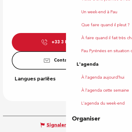
Un week-end à Pau
Que faire quand il pleut ?
À faire quand il fait très c
+33 3 86 39 15
▒▒
Pau Pyrénées en situation
Contactez-nous
L'agenda
À l'agenda aujourd'hui
Langues parlées
Langues parlées
À l'agenda cette semaine
L'agenda du week-end
Organiser
Signaler une erreur