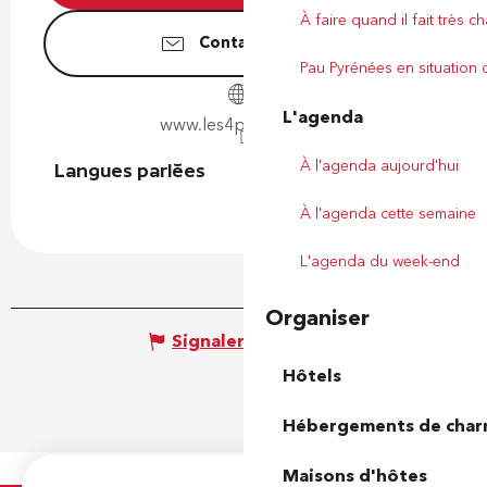
À faire quand il fait très c
Contactez-nous
Pau Pyrénées en situation
L'agenda
www.les4pepins.com
À l'agenda aujourd'hui
Langues parlées
Langues parlées
À l'agenda cette semaine
L'agenda du week-end
Organiser
Signaler une erreur
Hôtels
Hébergements de cha
Maisons d'hôtes