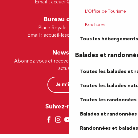
Email :
accueil@tourismepau.fr
L'Office de Tourisme
Bureau de Lescar
Brochures
Place Royale - 64230 Lescar
Email :
accueil-lescar@tourismepau.fr
Tous les hébergements
Newsletter
Balades et randonné
Abonnez-vous et recevez par e-mail nos offres et
actualités.
Toutes les balades et 
Je m'inscris
Toutes les balades natu
Toutes les randonnées 
Suivez-nous ici !
Balades et randonnées 
Randonnées et balades 