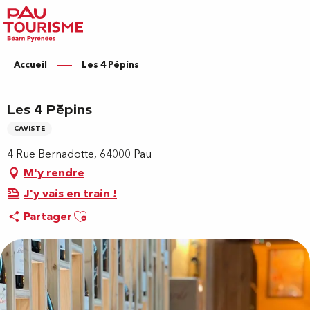
Aller
au
contenu
principal
Accueil
Les 4 Pépins
Les 4 Pépins
CAVISTE
4 Rue Bernadotte, 64000 Pau
M'y rendre
J'y vais en train !
Ajouter aux favoris
Partager