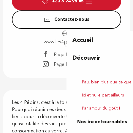
+33 5 24 98 45
▒▒
Contactez-nous
Accueil
www.les4pepins.com
Page Facebook
Découvrir
Page Instagram
Pau, bien plus que ce que
Description
Ici et nulle part ailleurs
Les 4 Pépins, c’est à la fois une cave et un bar à vin. 
Par amour du goût !
Pourquoi réunir ces deux concepts dans un seul 
lieu : pour la découverte ! Nous proposons la 
Nos incontournables
quasi totalité des vins présents à la cave, à la 
consommation au verre. Ainsi, vous ne repartez 