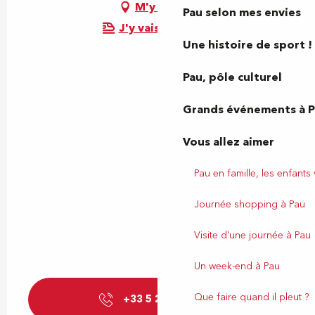
M'y rendre
Pau selon mes envies
J'y vais en train !
Une histoire de sport !
Pau, pôle culturel
Grands événements à 
Vous allez aimer
Pau en famille, les enfants
Journée shopping à Pau
Visite d'une journée à Pau
Un week-end à Pau
Que faire quand il pleut ?
+33 5 24 98 45
▒▒