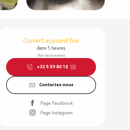
Ouverture e
Ouvert aujourd'hui
dans 5 heures
Voir les horaires
+33 5 59 80 12
▒▒
Contactez-nous
Page Facebook
Page Instagram