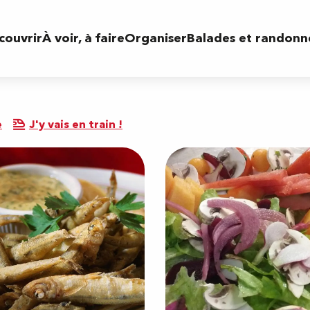
couvrir
À voir, à faire
Organiser
Balades et randonn
e
J'y vais en train !