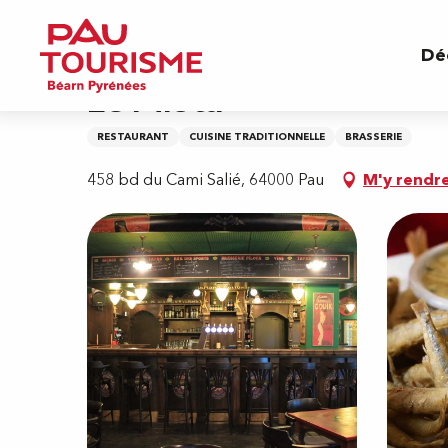
Aller
Accueil
Le Pilota
au
Dé
contenu
principal
Le Pilota
RESTAURANT
CUISINE TRADITIONNELLE
BRASSERIE
458 bd du Cami Salié, 64000 Pau
M'y rendr