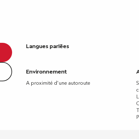
Langues parlées
Langues parlées
Environnement
Environnement
A proximité d'une autoroute
S
c
L
C
T
P