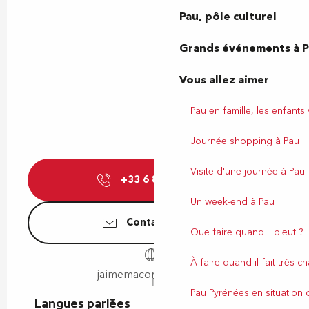
Pau, pôle culturel
Grands événements à 
Vous allez aimer
Pau en famille, les enfants
Journée shopping à Pau
Visite d'une journée à Pau
+33 6 83 80 18
▒▒
Un week-end à Pau
Contactez-nous
Que faire quand il pleut ?
À faire quand il fait très c
jaimemaconciergerie.fr
Pau Pyrénées en situation
Langues parlées
Langues parlées