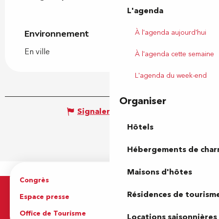
L'agenda
À l'agenda aujourd'hui
Environnement
Environnement
En ville
À l'agenda cette semaine
L'agenda du week-end
Organiser
Signaler une erreur
Hôtels
Hébergements de cha
Maisons d'hôtes
Congrès
Espace pro
Résidences de tourism
Espace presse
Brochures
Office de Tourisme
Locations saisonnières