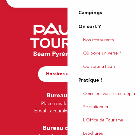
Campings
On sort ?
Nos restaurants
Où boire un verre ?
Où sortir à Pau ?
Horaires et contact
Pratique !
Comment venir et se dépla
Bureau de Pau
Place royale - 64000 Pau
Se stationner
Email :
accueil@tourismepau.fr
L'Office de Tourisme
Bureau de Lescar
Brochures