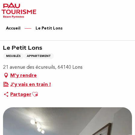
Aller
au
contenu
principal
Accueil
Le Petit Lons
Le Petit Lons
MEUBLÉS
APPARTEMENT
21 avenue des écureuils, 64140 Lons
M'y rendre
J'y vais en train !
Ajouter aux favoris
Partager