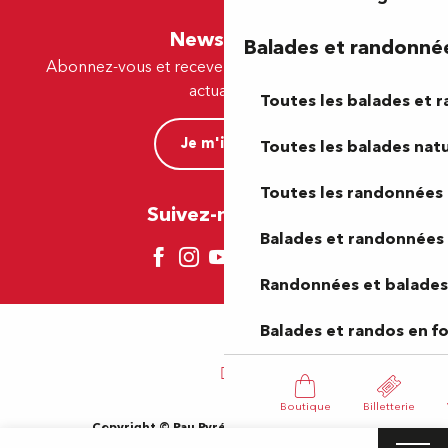
Newsletter
Balades et randonné
Abonnez-vous et recevez par e-mail nos offres et
actualités.
Toutes les balades et 
Je m'inscris
Toutes les balades natu
Toutes les randonnées 
Suivez-nous ici !
Balades et randonnées 
Randonnées et balades 
Balades et randos en f
Boutique
Billetterie
Copyright © Pau Pyrénées Tourisme 2024
Mentions légales
Plan du site
CGV
Gestion des cookies