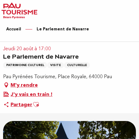
Aller
au
contenu
principal
Accueil
Le Parlement de Navarre
Jeudi 20 août à 17:00
Le Parlement de Navarre
PATRIMOINE CULTUREL
VISITE
CULTURELLE
Pau Pyrénées Tourisme, Place Royale, 64000 Pau
M'y rendre
J'y vais en train !
Ajouter aux favoris
Partager