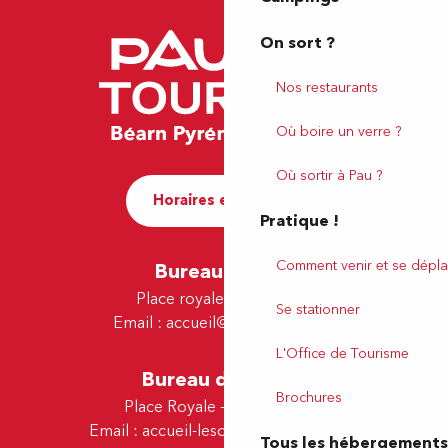
On sort ?
Nos restaurants
Où boire un verre ?
Où sortir à Pau ?
Horaires et contact
Pratique !
Comment venir et se dépla
Bureau de Pau
Place royale - 64000 Pau
Se stationner
Email :
accueil@tourismepau.fr
L'Office de Tourisme
Bureau de Lescar
Brochures
Place Royale - 64230 Lescar
Email :
accueil-lescar@tourismepau.fr
Tous les hébergements