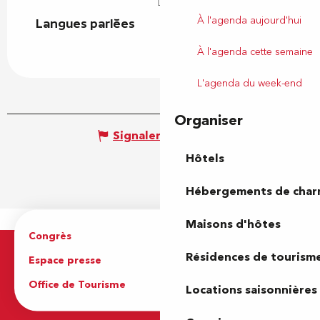
À l'agenda aujourd'hui
Langues parlées
Langues parlées
À l'agenda cette semaine
L'agenda du week-end
Organiser
Signaler une erreur
Hôtels
Hébergements de cha
Maisons d'hôtes
Congrès
Espace pro
Résidences de tourism
Espace presse
Brochures
Office de Tourisme
Locations saisonnières