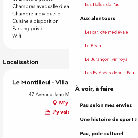
Les Halles de Pau
Chambres avec salle d'eau
Chambre individuelle
Aux alentours
Cuisine à disposition
Parking privé
Lescar, cité médiévale
Wifi
Le Béarn
Le Jurançon, vin royal
Localisation
Les Pyrénées depuis Pau
Le Montilleul - Villa Primrose
À voir, à faire
47 Avenue Jean Mermoz, 64000 Pau
M'y rendre
Pau selon mes envies
J'y vais en train !
Une histoire de sport !
Pau, pôle culturel