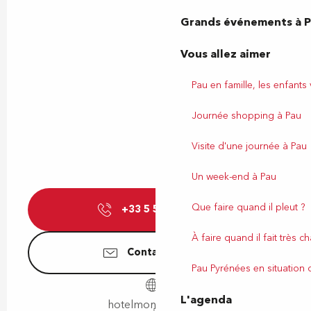
Grands événements à 
Vous allez aimer
Pau en famille, les enfants
Journée shopping à Pau
Visite d'une journée à Pau
Un week-end à Pau
Que faire quand il pleut ?
+33 5 59 32 93
▒▒
À faire quand il fait très c
Contactez-nous
Pau Pyrénées en situation
L'agenda
hotelmontilleul.top