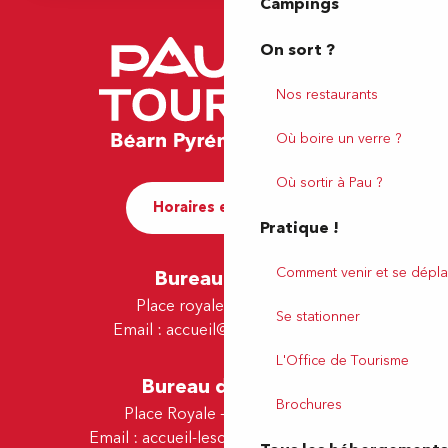
Campings
On sort ?
Nos restaurants
Où boire un verre ?
Où sortir à Pau ?
Horaires et contact
Pratique !
Comment venir et se dépla
Bureau de Pau
Place royale - 64000 Pau
Se stationner
Email :
accueil@tourismepau.fr
L'Office de Tourisme
Bureau de Lescar
Brochures
Place Royale - 64230 Lescar
Email :
accueil-lescar@tourismepau.fr