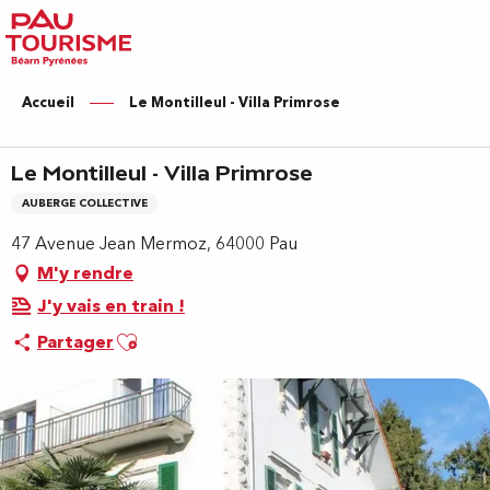
Aller
au
contenu
principal
Accueil
Le Montilleul - Villa Primrose
Le Montilleul - Villa Primrose
AUBERGE COLLECTIVE
47 Avenue Jean Mermoz, 64000 Pau
M'y rendre
J'y vais en train !
Ajouter aux favoris
Partager