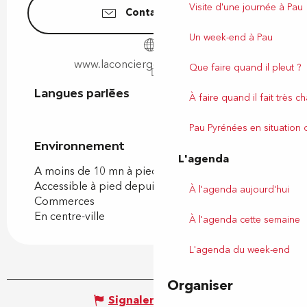
Visite d'une journée à Pau
Contactez-nous
Un week-end à Pau
www.laconciergeriepaloise.com
Que faire quand il pleut ?
Langues parlées
Langues parlées
À faire quand il fait très c
Pau Pyrénées en situation
Environnement
Environnement
L'agenda
A moins de 10 mn à pied de la gare
Accessible à pied depuis l'OT
À l'agenda aujourd'hui
Commerces
En centre-ville
À l'agenda cette semaine
L'agenda du week-end
Organiser
Signaler une erreur