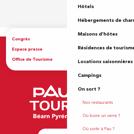
Hôtels
Hébergements de cha
Maisons d'hôtes
Congrès
Espace pro
Résidences de tourism
Espace presse
Brochures
Office de Tourisme
Locations saisonnières
Campings
On sort ?
Nos restaurants
Où boire un verre ?
Où sortir à Pau ?