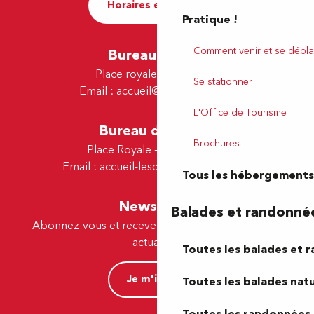
Horaires et contact
Pratique !
Comment venir et se dépla
Bureau de Pau
Place royale - 64000 Pau
Se stationner
Email :
accueil@tourismepau.fr
L'Office de Tourisme
Bureau de Lescar
Brochures
Place Royale - 64230 Lescar
Email :
accueil-lescar@tourismepau.fr
Tous les hébergements
Newsletter
Balades et randonné
Abonnez-vous et recevez par e-mail nos offres et
actualités.
Toutes les balades et 
Je m'inscris
Toutes les balades natu