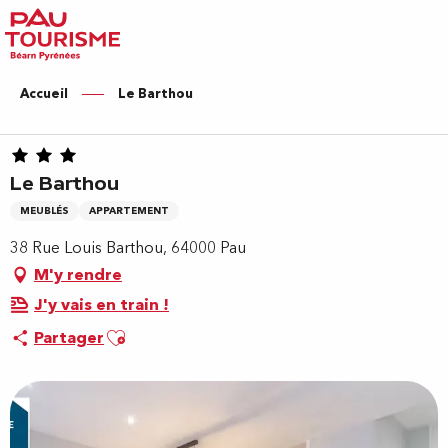
Aller
au
contenu
principal
Accueil
Le Barthou
Le Barthou
MEUBLÉS
APPARTEMENT
38 Rue Louis Barthou, 64000 Pau
M'y rendre
J'y vais en train !
Ajouter aux favoris
Partager