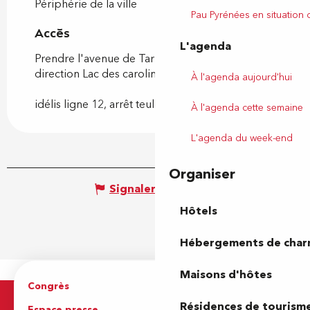
Périphérie de la ville
Pau Pyrénées en situation
Accès
Accès
L'agenda
Prendre l'avenue de Tarbes à Lescar, puis
direction Lac des carolins.
À l'agenda aujourd'hui
idélis ligne 12, arrêt teulère
À l'agenda cette semaine
L'agenda du week-end
Organiser
Signaler une erreur
Hôtels
Hébergements de cha
Maisons d'hôtes
Congrès
Espace pro
Résidences de tourism
Espace presse
Brochures