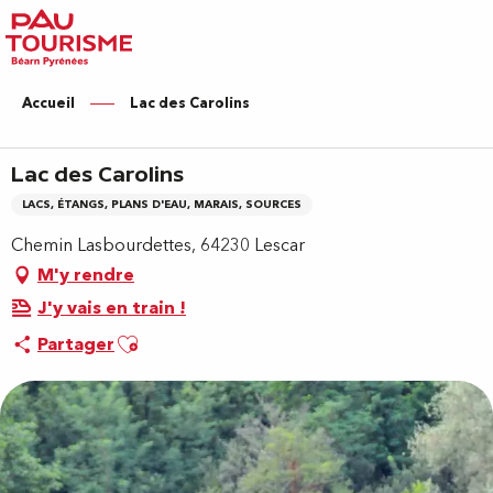
Aller
au
contenu
principal
Accueil
Lac des Carolins
Lac des Carolins
LACS, ÉTANGS, PLANS D'EAU, MARAIS, SOURCES
Chemin Lasbourdettes, 64230 Lescar
M'y rendre
J'y vais en train !
Ajouter aux favoris
Partager