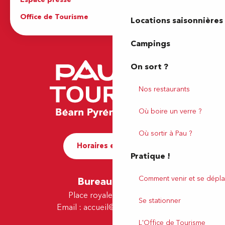
Office de Tourisme
Locations saisonnières
Campings
On sort ?
Nos restaurants
Où boire un verre ?
Où sortir à Pau ?
Horaires et contact
Pratique !
Comment venir et se dépla
Bureau de Pau
Place royale - 64000 Pau
Se stationner
Email :
accueil@tourismepau.fr
L'Office de Tourisme