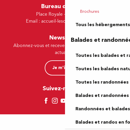
Bureau de Lescar
Brochures
Place Royale - 64230 Lescar
Email :
accueil-lescar@tourismepau.fr
Tous les hébergements
Newsletter
Balades et randonné
Abonnez-vous et recevez par e-mail nos offres et
actualités.
Toutes les balades et 
Je m'inscris
Toutes les balades natu
Toutes les randonnées 
Suivez-nous ici !
Balades et randonnées 
Randonnées et balades 
Balades et randos en f