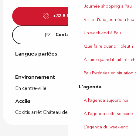
Journée shopping à Pau
+33 5 59 27 27
▒▒
Visite d'une journée à Pau
Un week-end à Pau
Contactez-nous
Que faire quand il pleut ?
Langues parlées
Langues parlées
À faire quand il fait très c
Pau Pyrénées en situation
Environnement
Environnement
L'agenda
En centre-ville
À l'agenda aujourd'hui
Accès
Accès
Coxitis arrêt Château de Pau
À l'agenda cette semaine
L'agenda du week-end