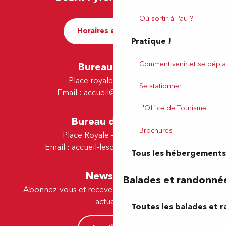
Où sortir à Pau ?
Horaires et contact
Pratique !
Comment venir et se dépla
Bureau de Pau
Place royale - 64000 Pau
Se stationner
Email :
accueil@tourismepau.fr
L'Office de Tourisme
Bureau de Lescar
Brochures
Place Royale - 64230 Lescar
Email :
accueil-lescar@tourismepau.fr
Tous les hébergements
Newsletter
Balades et randonné
Abonnez-vous et recevez par e-mail nos offres et
actualités.
Toutes les balades et 