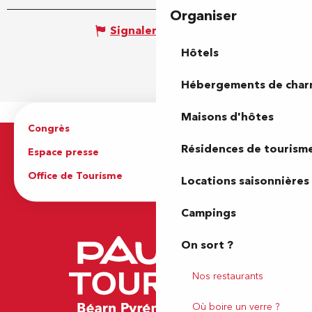
Organiser
Signaler une erreur
Hôtels
Hébergements de cha
Maisons d'hôtes
Congrès
Espace pro
Résidences de tourism
Espace presse
Brochures
Office de Tourisme
Locations saisonnières
Campings
On sort ?
Nos restaurants
Où boire un verre ?