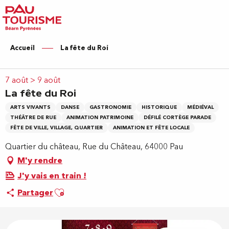
Aller
au
contenu
principal
Accueil
La fête du Roi
7 août > 9 août
La fête du Roi
ARTS VIVANTS
DANSE
GASTRONOMIE
HISTORIQUE
MÉDIÉVAL
THÉÂTRE DE RUE
ANIMATION PATRIMOINE
DÉFILÉ CORTÈGE PARADE
FÊTE DE VILLE, VILLAGE, QUARTIER
ANIMATION ET FÊTE LOCALE
Quartier du château, Rue du Château, 64000 Pau
M'y rendre
J'y vais en train !
Ajouter aux favoris
Partager