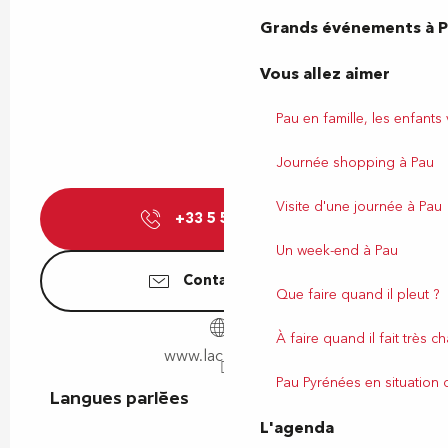
Grands événements à 
Vous allez aimer
Pau en famille, les enfants
Journée shopping à Pau
Visite d'une journée à Pau
+33 5 59 30 60
▒▒
Un week-end à Pau
Contactez-nous
Que faire quand il pleut ?
À faire quand il fait très c
www.laciutat.org
Pau Pyrénées en situation
Langues parlées
Langues parlées
L'agenda