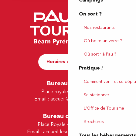
Campings
On sort ?
Nos restaurants
Où boire un verre ?
Où sortir à Pau ?
Horaires et contact
Pratique !
Comment venir et se dépla
Bureau de Pau
Place royale - 64000 Pau
Se stationner
Email :
accueil@tourismepau.fr
L'Office de Tourisme
Bureau de Lescar
Brochures
Place Royale - 64230 Lescar
Email :
accueil-lescar@tourismepau.fr
Tous les hébergements