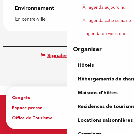
À l'agenda aujourd'hui
Environnement
Environnement
En centre-ville
À l'agenda cette semaine
L'agenda du week-end
Organiser
Signaler une erreur
Hôtels
Hébergements de cha
Maisons d'hôtes
Congrès
Espace pro
Résidences de tourism
Espace presse
Brochures
Office de Tourisme
Locations saisonnières