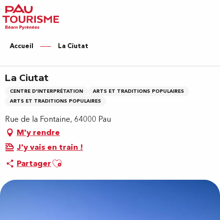
Aller
au
contenu
principal
Accueil
La Ciutat
La Ciutat
CENTRE D'INTERPRÉTATION
ARTS ET TRADITIONS POPULAIRES
ARTS ET TRADITIONS POPULAIRES
Rue de la Fontaine, 64000 Pau
M'y rendre
J'y vais en train !
Ajouter aux favoris
Partager