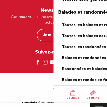
Newsletter
Balades et randonné
Abonnez-vous et recevez par e-mail nos offres et
actualités.
Toutes les balades et 
Je m'inscris
Toutes les balades natu
Toutes les randonnées 
Suivez-nous ici !
Balades et randonnées 
Randonnées et balades 
Balades et randos en f
Boutique
Billetterie
Copyright © Pau Pyrénées Tourisme 2024
Mentions légales
Plan du site
CGV
Gestion des cookies