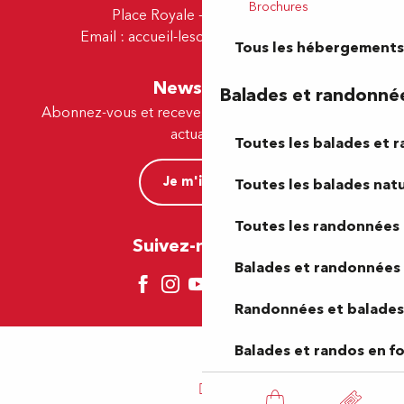
Brochures
Place Royale - 64230 Lescar
Email :
accueil-lescar@tourismepau.fr
Tous les hébergements
Newsletter
Balades et randonné
Abonnez-vous et recevez par e-mail nos offres et
actualités.
Toutes les balades et 
Je m'inscris
Toutes les balades natu
Toutes les randonnées 
Suivez-nous ici !
Balades et randonnées 
Randonnées et balades 
Balades et randos en f