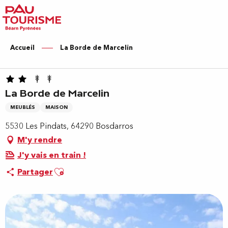
Aller
au
contenu
principal
Accueil
La Borde de Marcelin
La Borde de Marcelin
MEUBLÉS
MAISON
5530 Les Pindats, 64290 Bosdarros
M'y rendre
J'y vais en train !
Ajouter aux favoris
Partager