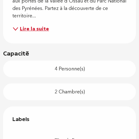
aux portes de la Vallée d'Ossau et du Parc National 
des Pyrénées. Partez à la découverte de ce 
territoire...
Lire la suite
Capacité
4 Personne(s)
2 Chambre(s)
Offres de prestations
Labels
Labels