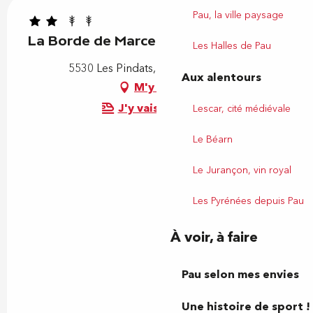
Pau, la ville paysage
La Borde de Marcelin
Les Halles de Pau
5530 Les Pindats, 64290 Bosdarros
Aux alentours
M'y rendre
J'y vais en train !
Lescar, cité médiévale
Le Béarn
Le Jurançon, vin royal
Les Pyrénées depuis Pau
À voir, à faire
Pau selon mes envies
Une histoire de sport !