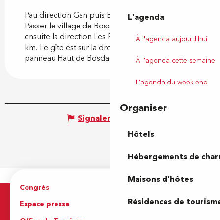
Pau direction Gan puis Bosdarros à gauche.
L'agenda
Passer le village de Bosdarros et suivre toujours
ensuite la direction Les Pindats sur environ 3
À l'agenda aujourd'hui
km. Le gîte est sur la droite, juste avant le
panneau Haut de Bosdarros.
À l'agenda cette semaine
L'agenda du week-end
Organiser
Signaler une erreur
Hôtels
Hébergements de cha
Maisons d'hôtes
Congrès
Espace pro
Résidences de tourism
Espace presse
Brochures