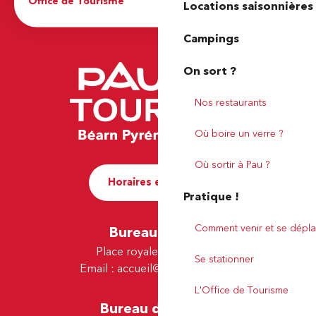
Office de Tourisme
Locations saisonnières
Campings
On sort ?
Nos restaurants
Où boire un verre ?
Où sortir à Pau ?
Horaires et contact
Pratique !
Comment venir et se dépla
Bureau de Pau
Place royale - 64000 Pau
Se stationner
Email :
accueil@tourismepau.fr
L'Office de Tourisme
Bureau de Lescar