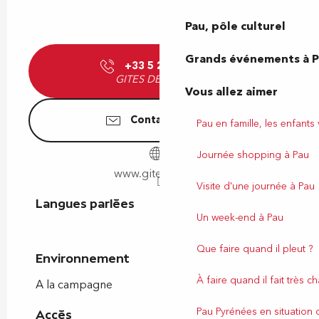
Pau, pôle culturel
Grands événements à 
+33 5 25 00 64
▒▒
GITES DE FRANCE
Vous allez aimer
Contactez-nous
Pau en famille, les enfants
Journée shopping à Pau
www.gites64.com
Visite d'une journée à Pau
Langues parlées
Langues parlées
Un week-end à Pau
Que faire quand il pleut ?
Environnement
Environnement
À faire quand il fait très c
A la campagne
Pau Pyrénées en situation
Accès
Accès