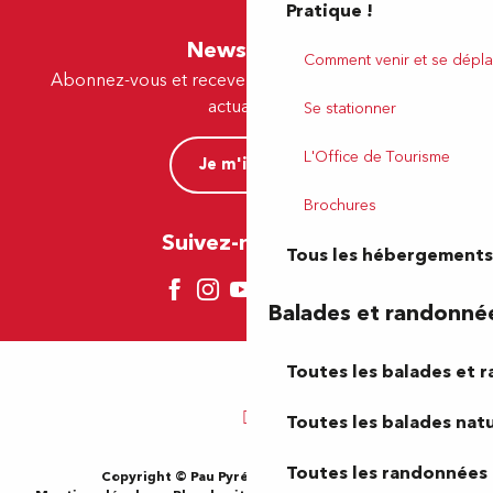
Pratique !
Newsletter
Comment venir et se dépla
Abonnez-vous et recevez par e-mail nos offres et
actualités.
Se stationner
L'Office de Tourisme
Je m'inscris
Brochures
Suivez-nous ici !
Tous les hébergements
Balades et randonné
Toutes les balades et 
Toutes les balades natu
Toutes les randonnées 
Copyright © Pau Pyrénées Tourisme 2024