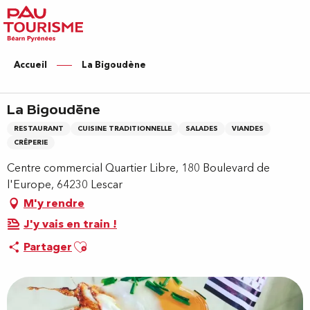
Aller
au
contenu
principal
Accueil
La Bigoudène
La Bigoudène
RESTAURANT
CUISINE TRADITIONNELLE
SALADES
VIANDES
CRÊPERIE
Centre commercial Quartier Libre, 180 Boulevard de
l'Europe, 64230 Lescar
M'y rendre
J'y vais en train !
Ajouter aux favoris
Partager