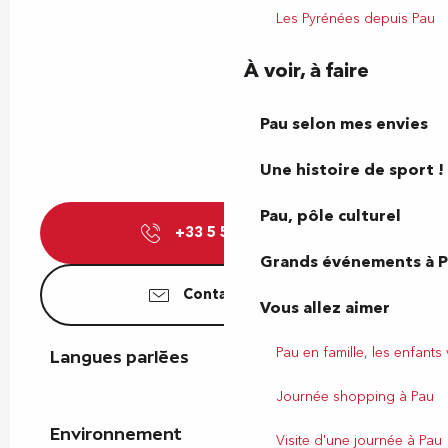
Les Pyrénées depuis Pau
À voir, à faire
Pau selon mes envies
Une histoire de sport !
Pau, pôle culturel
+33 5 59 68 72
▒▒
Grands événements à 
Contactez-nous
Vous allez aimer
Pau en famille, les enfants
Langues parlées
Langues parlées
Journée shopping à Pau
Environnement
Environnement
Visite d'une journée à Pau