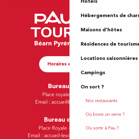
Hôtels
Hébergements de cha
Maisons d'hôtes
Résidences de tourism
Locations saisonnières
Horaires et contact
Campings
Bureau de Pau
On sort ?
Place royale - 64000 Pau
Nos restaurants
Email :
accueil@tourismepau.fr
Où boire un verre ?
Bureau de Lescar
Place Royale - 64230 Lescar
Où sortir à Pau ?
Email :
accueil-lescar@tourismepau.fr