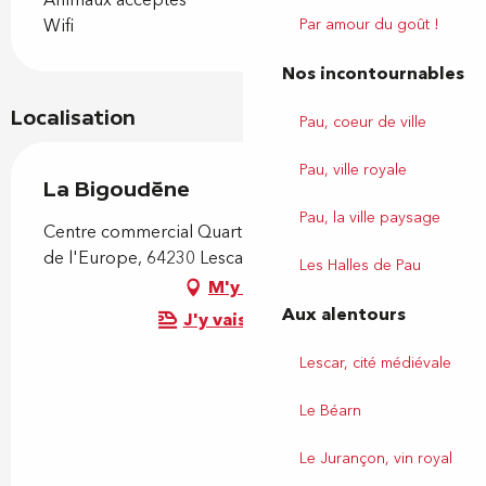
Animaux acceptés
Par amour du goût !
Wifi
Nos incontournables
Localisation
Pau, coeur de ville
Pau, ville royale
La Bigoudène
Pau, la ville paysage
Centre commercial Quartier Libre, 180 Boulevard
de l'Europe, 64230 Lescar
Les Halles de Pau
M'y rendre
Aux alentours
J'y vais en train !
Lescar, cité médiévale
Le Béarn
Le Jurançon, vin royal