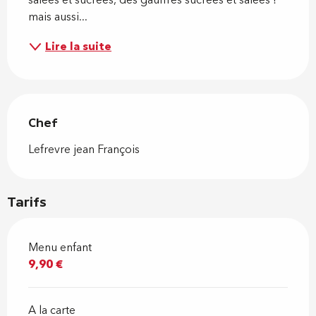
salées et sucrées, des gauffres sucrées et salées ! 
mais aussi...
Lire la suite
Chef
Chef
Lefrevre jean François
Tarifs
Menu enfant
9,90 €
A la carte