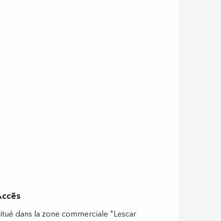
Accès
Accès
itué dans la zone commerciale "Lescar