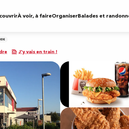
couvrir
À voir, à faire
Organiser
Balades et randonn
IDE
dre
J'y vais en train !