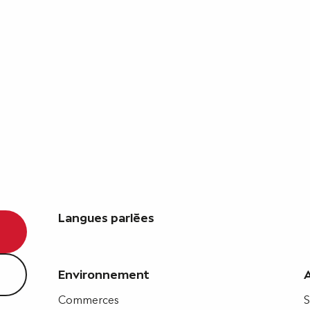
Langues parlées
Langues parlées
Environnement
Environnement
Commerces
S