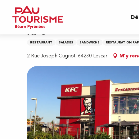
Aller
Accueil
KFC
au
Dé
contenu
principal
KFC
RESTAURANT
SALADES
SANDWICHS
RESTAURATION RAP
2 Rue Joseph Cugnot, 64230 Lescar
M'y ren