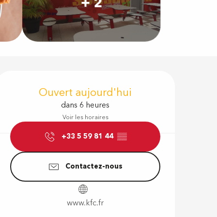
+ 2
Ouverture e
Ouvert aujourd'hui
dans 6 heures
Voir les horaires
+33 5 59 81 44
▒▒
Contactez-nous
www.kfc.fr