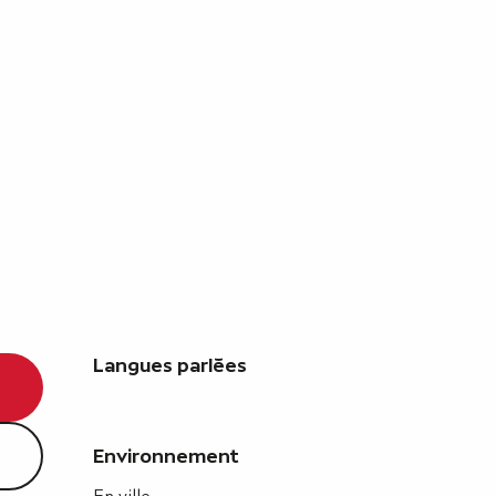
Langues parlées
Langues parlées
Environnement
Environnement