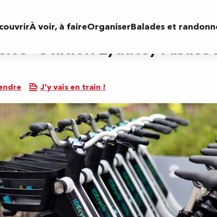
Lyautey Alsace Lorraine
couvrir
À voir, à faire
Organiser
Balades et randonn
élos - Station Lyautey Alsace
endre
J'y vais en train !