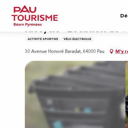
Aller
Accueil
Idécycle - Location de vélos - Station 
au
Dé
contenu
principal
Idécycle - Location de v
ACTIVITÉ SPORTIVE
VÉLO ÉLECTRIQUE
30 Avenue Honoré Baradat, 64000 Pau
M'y r