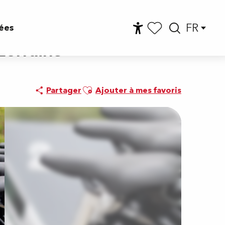
FR
ées
Accessibilité
Reche
Voir les favoris
 Lorraine
Ajouter aux favoris
Partager
Ajouter à mes favoris