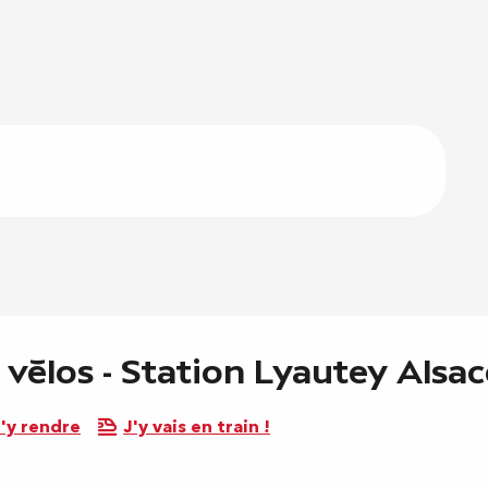
 vélos - Station Lyautey Alsa
'y rendre
J'y vais en train !