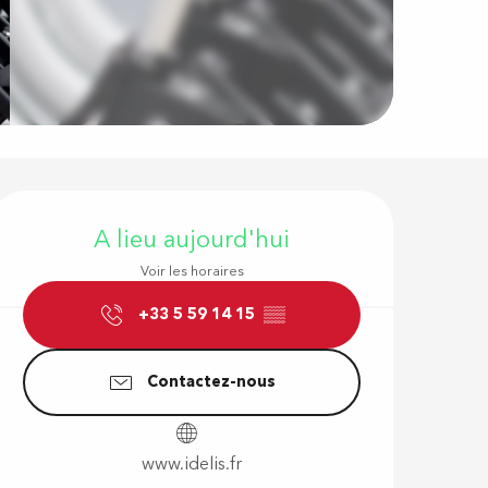
Ouverture e
A lieu aujourd'hui
Voir les horaires
+33 5 59 14 15
▒▒
Contactez-nous
www.idelis.fr