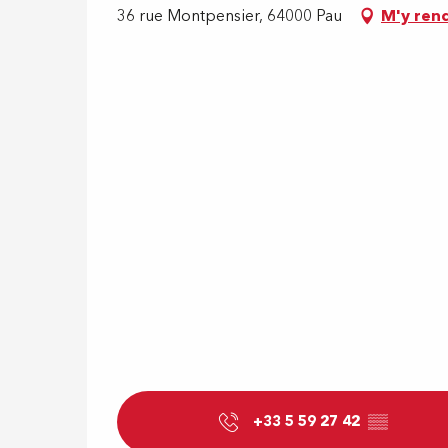
36 rue Montpensier, 64000 Pau
M'y ren
+33 5 59 27 42
▒▒