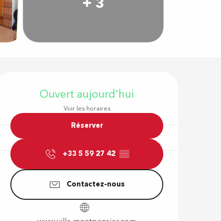
+ 3
Ouverture e
Ouvert aujourd'hui
Voir les horaires
Réserver
+33 5 59 27 42
▒▒
Contactez-nous