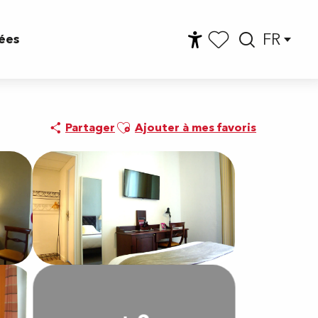
FR
ées
Accessibilité
Reche
Voir les favoris
Ajouter aux favoris
Partager
Ajouter à mes favoris