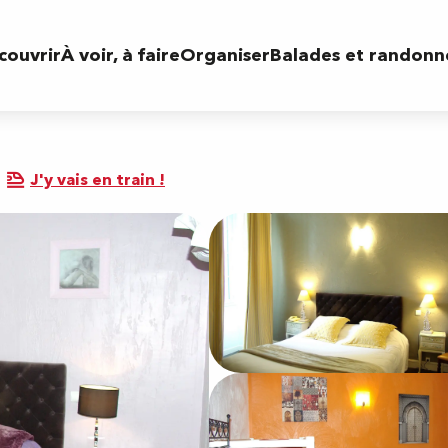
couvrir
À voir, à faire
Organiser
Balades et randonn
J'y vais en train !