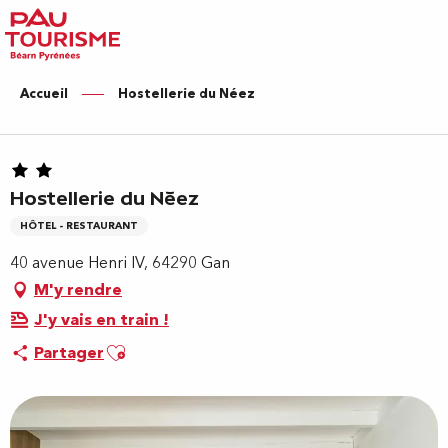
Aller
au
contenu
principal
Accueil
Hostellerie du Néez
Hostellerie du Néez
HÔTEL - RESTAURANT
40 avenue Henri IV, 64290 Gan
M'y rendre
J'y vais en train !
Ajouter aux favoris
Partager