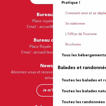
Pratique !
Comment venir et se dépla
Bureau de Pau
Place royale - 64000 Pau
Se stationner
Email :
accueil@tourismepau.fr
L'Office de Tourisme
Bureau de Lescar
Brochures
Place Royale - 64230 Lescar
Email :
accueil-lescar@tourismepau.fr
Tous les hébergements
Newsletter
Balades et randonné
Abonnez-vous et recevez par e-mail nos offres et
actualités.
Toutes les balades et 
Je m'inscris
Toutes les balades natu
Toutes les randonnées 