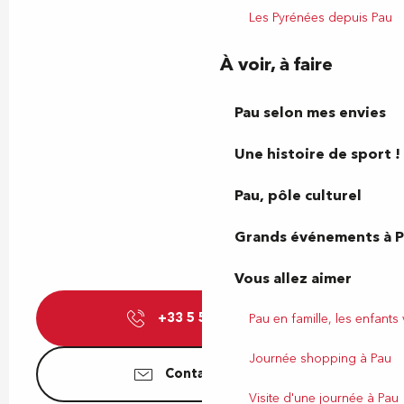
Les Pyrénées depuis Pau
À voir, à faire
Pau selon mes envies
Une histoire de sport !
Pau, pôle culturel
Grands événements à 
Vous allez aimer
+33 5 59 21 50
▒▒
Pau en famille, les enfants
Journée shopping à Pau
Contactez-nous
Visite d'une journée à Pau