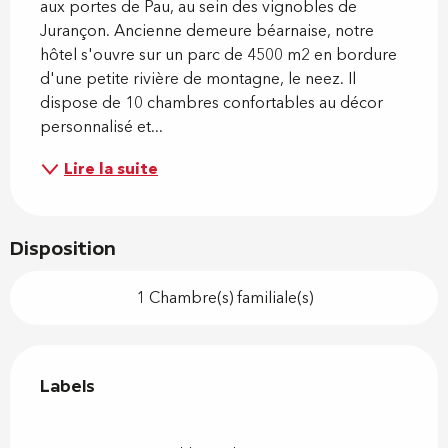
aux portes de Pau, au sein des vignobles de 
Jurançon. Ancienne demeure béarnaise, notre 
hôtel s'ouvre sur un parc de 4500 m2 en bordure 
d'une petite rivière de montagne, le neez. Il 
dispose de 10 chambres confortables au décor 
personnalisé et...
Lire la suite
Disposition
1 Chambre(s) familiale(s)
Offres de prestations
Labels
Labels