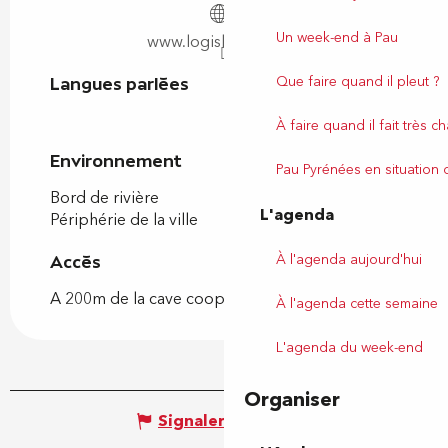
Un week-end à Pau
www.logishotels.com
Que faire quand il pleut ?
Langues parlées
Langues parlées
À faire quand il fait très c
Environnement
Environnement
Pau Pyrénées en situation
Bord de rivière
L'agenda
Périphérie de la ville
À l'agenda aujourd'hui
Accès
Accès
A 200m de la cave coopérative de Jurançon.
À l'agenda cette semaine
L'agenda du week-end
Organiser
Signaler une erreur