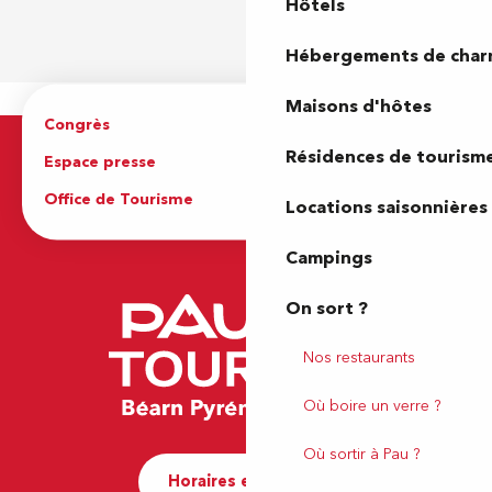
Hôtels
Hébergements de cha
Maisons d'hôtes
Congrès
Espace pro
Résidences de tourism
Espace presse
Brochures
Office de Tourisme
Locations saisonnières
Campings
On sort ?
Nos restaurants
Où boire un verre ?
Où sortir à Pau ?
Horaires et contact