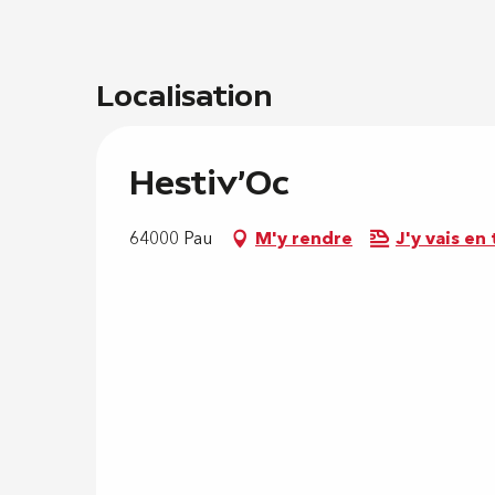
Localisation
Hestiv'Oc
64000 Pau
M'y rendre
J'y vais en 