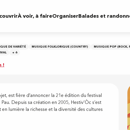
couvrir
À voir, à faire
Organiser
Balades et randonn
QUE DE VARIÉTÉ
MUSIQUE FOLKLORIQUE (COUNTRY)
MUSIQUE POP (ROCK, P
IVAL
+ 6
n !
on
t, est fière d’annoncer la 21e édition du festival 
 Pau. Depuis sa création en 2005, Hestiv’Òc s’est 
lumière la richesse et la diversité des cultures 