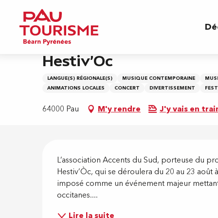
Aller
Accueil
Hestiv'Oc
au
Dé
contenu
principal
20 août > 23 août
Hestiv'Oc
LANGUE(S) RÉGIONALE(S)
MUSIQUE CONTEMPORAINE
MUSI
ANIMATIONS LOCALES
CONCERT
DIVERTISSEMENT
FEST
64000 Pau
M'y rendre
J'y vais en trai
Descripti
L’association Accents du Sud, porteuse du proje
Hestiv’Òc, qui se déroulera du 20 au 23 août à
imposé comme un événement majeur mettant en 
occitanes....
Lire la suite