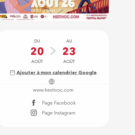
Ouverture e
DU
AU
20
23
AOÛT
AOÛT
Ajouter à mon calendrier Google
www.hestivoc.com
Page Facebook
Page Instagram