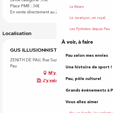
Place PMR : 36€
Le Béarn
En vente directement au Zénith.
Le Jurançon, vin royal
Les Pyrénées depuis Pau
Localisation
À voir, à faire
GUS ILLUSIONNISTE
Pau selon mes envies
ZENITH DE PAU, Rue Suzanne Bacarisse, 64000
Pau
Une histoire de sport !
M'y rendre
Pau, pôle culturel
J'y vais en train !
Grands événements à 
Vous allez aimer