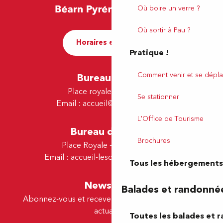
Où boire un verre ?
Où sortir à Pau ?
Horaires et contact
Pratique !
Comment venir et se dépla
Bureau de Pau
Place royale - 64000 Pau
Se stationner
Email :
accueil@tourismepau.fr
L'Office de Tourisme
Bureau de Lescar
Brochures
Place Royale - 64230 Lescar
Email :
accueil-lescar@tourismepau.fr
Tous les hébergements
Newsletter
Balades et randonné
Abonnez-vous et recevez par e-mail nos offres et
actualités.
Toutes les balades et 