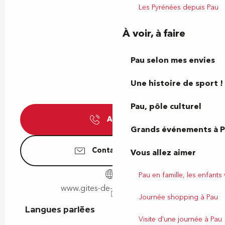
Les Pyrénées depuis Pau
À voir, à faire
Pau selon mes envies
Une histoire de sport !
Pau, pôle culturel
Appeler
Grands événements à 
Contactez-nous
Vous allez aimer
Pau en famille, les enfants
www.gites-de-france-64.com
Journée shopping à Pau
Langues parlées
Langues parlées
Visite d'une journée à Pau