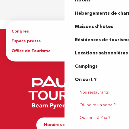
Hôtels
Hébergements de cha
Maisons d'hôtes
Congrès
Espace pro
Résidences de tourism
Espace presse
Brochures
Office de Tourisme
Locations saisonnières
Campings
On sort ?
Nos restaurants
Où boire un verre ?
Où sortir à Pau ?
Horaires et contact