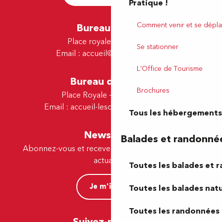
Pratique !
Comment venir et se dépla
Bureau de Pau
Place royale - 64000 Pau
Se stationner
Email :
accueil@tourismepau.fr
L'Office de Tourisme
Bureau de Lescar
Brochures
Place Royale - 64230 Lescar
Email :
accueil-lescar@tourismepau.fr
Tous les hébergements
Newsletter
Balades et randonné
Abonnez-vous et recevez par e-mail nos offres et
actualités.
Toutes les balades et 
Je m'inscris
Toutes les balades natu
Toutes les randonnées 
Suivez-nous ici !