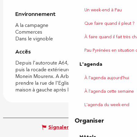
Un week-end à Pau
Environnement
Environnement
Que faire quand il pleut ?
A la campagne
Commerces
À faire quand il fait très c
Dans le vignoble
Pau Pyrénées en situation
Accès
Accès
Depuis l'autoroute A64, prendre la sortie Pau,
L'agenda
puis la rocade extérieure en direction de
Monein Mourenx. A Arbus, au centre du village,
À l'agenda aujourd'hui
prendre la rue de l'Eglise (qui monte) et 3ème
maison à gauche après l'Eglise (n°37).
À l'agenda cette semaine
L'agenda du week-end
Organiser
Signaler une erreur