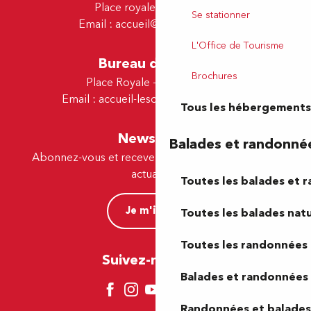
Place royale - 64000 Pau
Se stationner
Email :
accueil@tourismepau.fr
L'Office de Tourisme
Bureau de Lescar
Brochures
Place Royale - 64230 Lescar
Email :
accueil-lescar@tourismepau.fr
Tous les hébergements
Newsletter
Balades et randonné
Abonnez-vous et recevez par e-mail nos offres et
actualités.
Toutes les balades et 
Je m'inscris
Toutes les balades natu
Toutes les randonnées 
Suivez-nous ici !
Balades et randonnées 
Randonnées et balades 