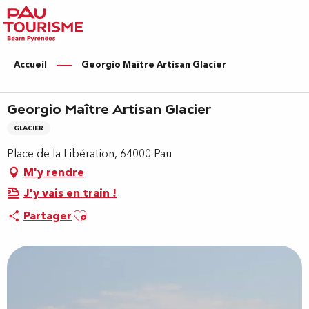
Aller
au
contenu
principal
Accueil
Georgio Maître Artisan Glacier
Georgio Maître Artisan Glacier
GLACIER
Place de la Libération, 64000 Pau
M'y rendre
J'y vais en train !
Ajouter aux favoris
Partager