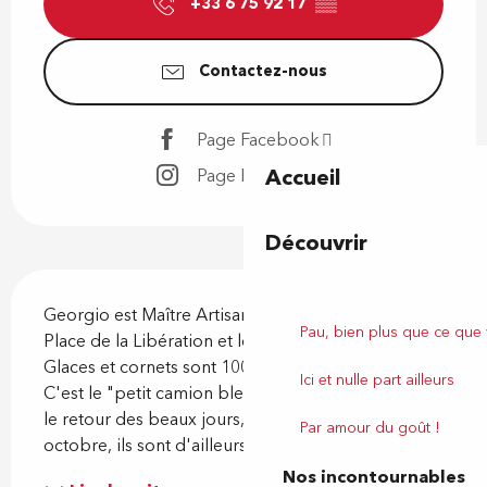
+33 6 75 92 17
▒▒
Contactez-nous
Page Facebook
Accueil
Page Instagram
Découvrir
Description
Georgio est Maître Artisan Glacier à Pau sur la 
Pau, bien plus que ce que
Place de la Libération et le Square Aragon. Les 
Glaces et cornets sont 100% maison et artisanaux. 
Ici et nulle part ailleurs
C'est le "petit camion bleu" prisé des palois! Dès 
le retour des beaux jours, de début avril à fin 
Par amour du goût !
octobre, ils sont d'ailleurs nombreux à faire la...
Nos incontournables