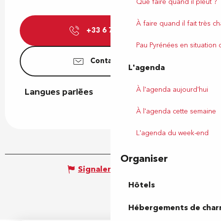
Que faire quand il pleut ?
À faire quand il fait très c
+33 6 75 92 17
▒▒
Pau Pyrénées en situation
Contactez-nous
L'agenda
À l'agenda aujourd'hui
Langues parlées
Langues parlées
À l'agenda cette semaine
L'agenda du week-end
Organiser
Signaler une erreur
Hôtels
Hébergements de cha