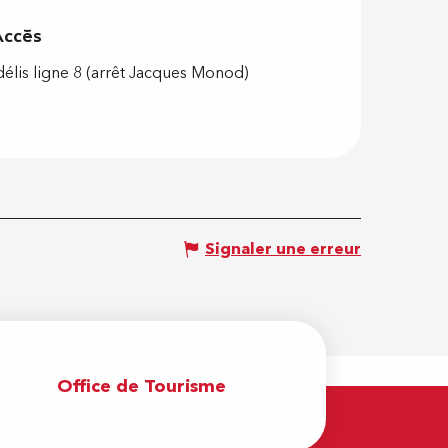
Accès
Accès
délis ligne 8 (arrêt Jacques Monod)
Signaler une erreur
Office de Tourisme