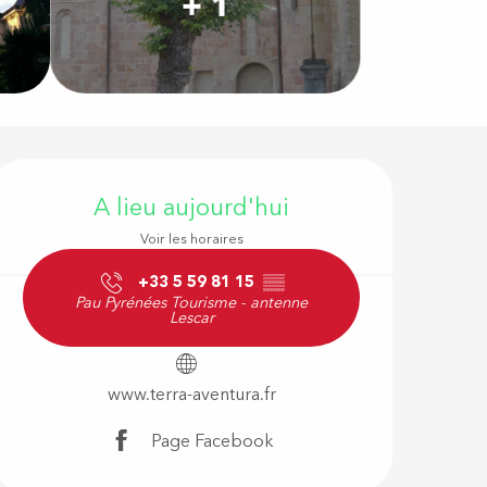
+ 1
Ouverture e
A lieu aujourd'hui
Voir les horaires
+33 5 59 81 15
▒▒
Pau Pyrénées Tourisme - antenne
Lescar
www.terra-aventura.fr
Page Facebook