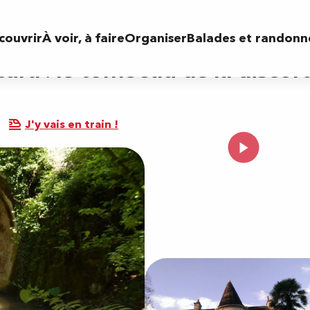
u de la discorde
couvrir
À voir, à faire
Organiser
Balades et randonn
ura : le tombeau de la discor
J'y vais en train !