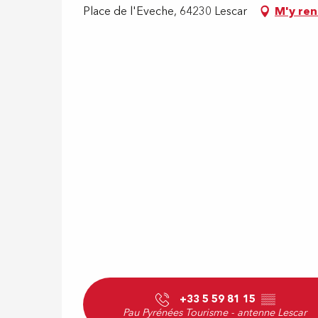
Place de l'Eveche, 64230 Lescar
M'y re
+33 5 59 81 15
▒▒
Pau Pyrénées Tourisme - antenne Lescar