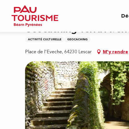
Aller
Accueil
Géocaching Terra Aventura : le tombea
au
Dé
contenu
principal
Géocaching Terra Avent
ACTIVITÉ CULTURELLE
GEOCACHING
Place de l'Eveche, 64230 Lescar
M'y rendre