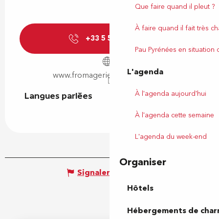
Que faire quand il pleut ?
À faire quand il fait très c
+33 5 59 98 56
▒▒
Pau Pyrénées en situation
L'agenda
www.fromagerie-alexandre.com
À l'agenda aujourd'hui
Langues parlées
Langues parlées
À l'agenda cette semaine
L'agenda du week-end
Organiser
Signaler une erreur
Hôtels
Hébergements de cha