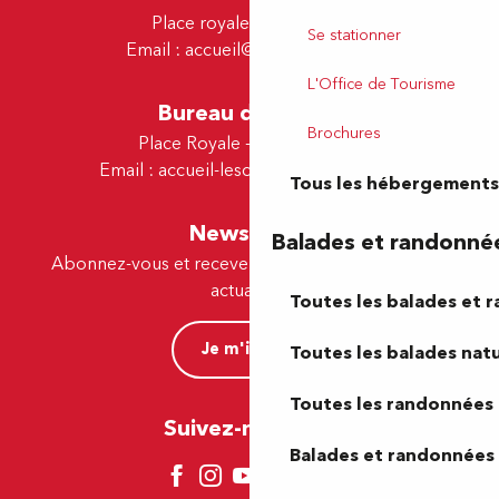
Place royale - 64000 Pau
Se stationner
Email :
accueil@tourismepau.fr
L'Office de Tourisme
Bureau de Lescar
Brochures
Place Royale - 64230 Lescar
Email :
accueil-lescar@tourismepau.fr
Tous les hébergements
Newsletter
Balades et randonné
Abonnez-vous et recevez par e-mail nos offres et
actualités.
Toutes les balades et 
Je m'inscris
Toutes les balades natu
Toutes les randonnées 
Suivez-nous ici !
Balades et randonnées 