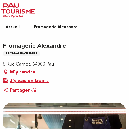
Aller
au
contenu
principal
Accueil
Fromagerie Alexandre
Fromagerie Alexandre
FROMAGER/CRÉMIER
8 Rue Carnot, 64000 Pau
M'y rendre
J'y vais en train !
Ajouter aux favoris
Partager