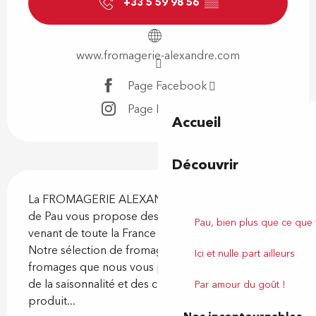
+33 5 59 98 56
▒▒
www.fromagerie-alexandre.com
Page Facebook
Page Instagram
Accueil
Découvrir
Description
La FROMAGERIE ALEXANDRE installée aux Halles 
de Pau vous propose des fromages au lait cru 
Pau, bien plus que ce que
venant de toute la France ainsi que de pays voisins. 
Notre sélection de fromage regroupe plus de 120 
Ici et nulle part ailleurs
fromages que nous vous présentons en fonction 
de la saisonnalité et des caractéristiques d’un 
Par amour du goût !
produit...