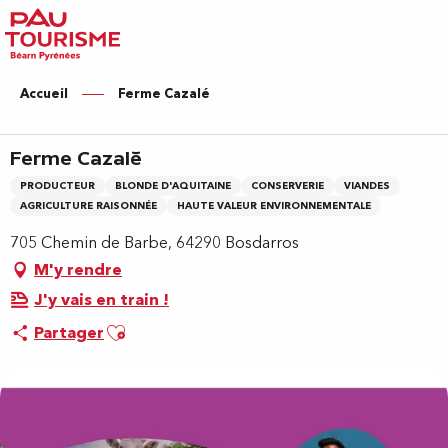
Aller
au
contenu
principal
Accueil
Ferme Cazalé
Ferme Cazalé
PRODUCTEUR
BLONDE D'AQUITAINE
CONSERVERIE
VIANDES
AGRICULTURE RAISONNÉE
HAUTE VALEUR ENVIRONNEMENTALE
705 Chemin de Barbe, 64290 Bosdarros
M'y rendre
J'y vais en train !
Ajouter aux favoris
Partager