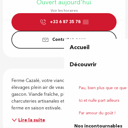
Ouvert aujourd'hui
Voir les horaires
+33 6 87 35 78
▒▒
Contactez-nous
Accueil
Découvrir
Description
Ferme Cazalé, votre viande fermière du Béarn : 
élevages plein air de veau, bœuf et porc noir 
Pau, bien plus que ce que
gascon. Viande fraîche, plats cuisinés maison, 
Ici et nulle part ailleurs
charcuteries artisanales et sentiers ludiques à la 
ferme en saison estivale.
Par amour du goût !
Lire la suite
Nos incontournables