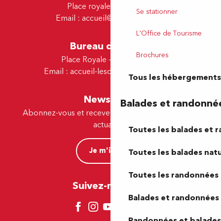
Place royale - 64000 Pau
Se stationner
Email :
accueil@tourismepau.fr
L'Office de Tourisme
Bureau de Lescar
Brochures
Place Royale - 64230 Lescar
Email :
accueil-lescar@tourismepau.fr
Tous les hébergements
Newsletter
Balades et randonné
Abonnez-vous et recevez par e-mail nos offres et
actualités.
Toutes les balades et 
Je m'inscris
Toutes les balades natu
Toutes les randonnées 
Suivez-nous ici !
Balades et randonnées 
Randonnées et balades 