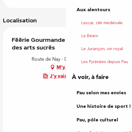
Aux alentours
Localisation
Lescar, cité médiévale
Le Béarn
Féérie Gourmande - Atelier et Musée
des arts sucrés
Le Jurançon, vin royal
Route de Nay - D37, 64110 Uzos
Les Pyrénées depuis Pau
M'y rendre
J'y vais en train !
À voir, à faire
Pau selon mes envies
Une histoire de sport !
Pau, pôle culturel