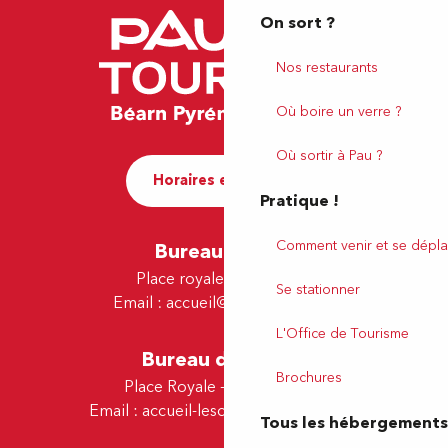
On sort ?
Nos restaurants
Où boire un verre ?
Où sortir à Pau ?
Horaires et contact
Pratique !
Comment venir et se dépla
Bureau de Pau
Place royale - 64000 Pau
Se stationner
Email :
accueil@tourismepau.fr
L'Office de Tourisme
Bureau de Lescar
Brochures
Place Royale - 64230 Lescar
Email :
accueil-lescar@tourismepau.fr
Tous les hébergements