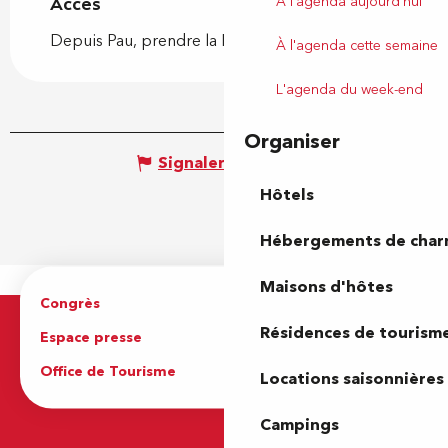
À l'agenda aujourd'hui
Accès
Accès
Depuis Pau, prendre la D37 (direction Nay)
À l'agenda cette semaine
L'agenda du week-end
Organiser
Signaler une erreur
Hôtels
Hébergements de cha
Maisons d'hôtes
Congrès
Espace pro
Résidences de tourism
Espace presse
Brochures
Office de Tourisme
Locations saisonnières
Campings