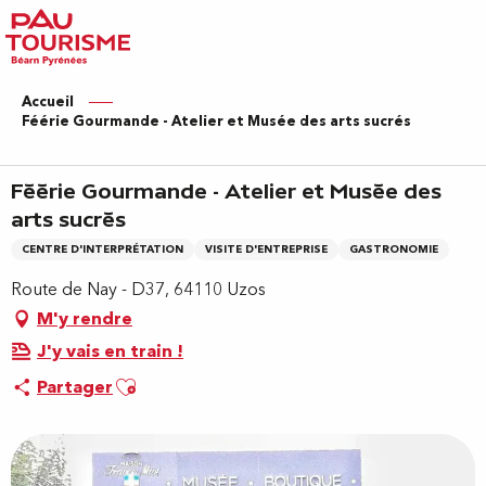
Aller
au
contenu
principal
Accueil
Féérie Gourmande - Atelier et Musée des arts sucrés
Féérie Gourmande - Atelier et Musée des
arts sucrés
CENTRE D'INTERPRÉTATION
VISITE D'ENTREPRISE
GASTRONOMIE
Route de Nay - D37, 64110 Uzos
M'y rendre
J'y vais en train !
Ajouter aux favoris
Partager