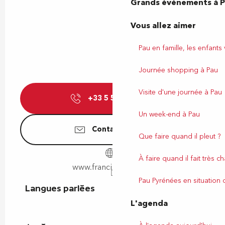
Grands événements à 
Vous allez aimer
Pau en famille, les enfants
Journée shopping à Pau
Visite d'une journée à Pau
+33 5 59 35 05
▒▒
Un week-end à Pau
Contactez-nous
Que faire quand il pleut ?
À faire quand il fait très c
www.francis-miot.com
Pau Pyrénées en situation
Langues parlées
Langues parlées
L'agenda