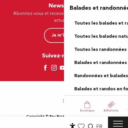
Newsletter
Balades et randonné
Abonnez-vous et recevez par e-mail nos offres et
actualités.
Toutes les balades et 
Je m'inscris
Toutes les balades natu
Toutes les randonnées 
Suivez-nous ici !
Balades et randonnées 
Randonnées et balades 
Balades et randos en f
Boutique
Billetterie
Copyright © Pau Pyrénées Tourisme 2024
Mentions légales
Plan du site
CGV
Gestion des cookies
FR
Accessibilité du site : Non-conforme