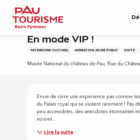
Aller
Accueil
En mode VIP !
au
Dé
contenu
principal
Vendredi 28 août de 14:30 à 15:30
En mode VIP !
PATRIMOINE CULTUREL
ANIMATION JEUNE PUBLIC
VISITE
Musée National du château de Pau, Rue du Châtea
Descripti
Envie de vivre une expérience pas comme les a
du Palais royal qui se visitent rarement ! Pas
peu accessibles, des anecdotes étonnantes et 
nouvel...
Lire la suite