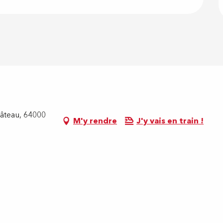
âteau, 64000
M'y rendre
J'y vais en train !