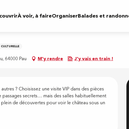
couvrir
À voir, à faire
Organiser
Balades et randonn
CULTURELLE
u, 64000 Pau
M'y rendre
J'y vais en train !
on
utres ? Choisissez une visite VIP dans des pièces 
 de passages secrets… mais des salles habituellement 
plein de découvertes pour voir le château sous un 