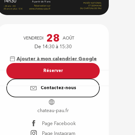
Ouverture e
28
VENDREDI
AOÛT
De 14:30 à 15:30
Ajouter à mon calendrier Google
Réserver
Contactez-nous
chateau-pau.fr
Page Facebook
Page Instagram