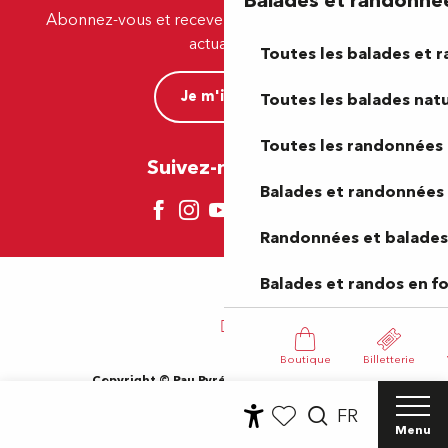
Balades et randonné
Abonnez-vous et recevez par e-mail nos offres et
actualités.
Toutes les balades et 
Je m'inscris
Toutes les balades natu
Toutes les randonnées 
Suivez-nous ici !
Balades et randonnées 
Randonnées et balades 
Balades et randos en f
Boutique
Billetterie
Copyright © Pau Pyrénées Tourisme 2024
Mentions légales
Plan du site
CGV
Gestion des cookies
FR
Accessibilité du site : Non-conforme
Menu
Accessibilité