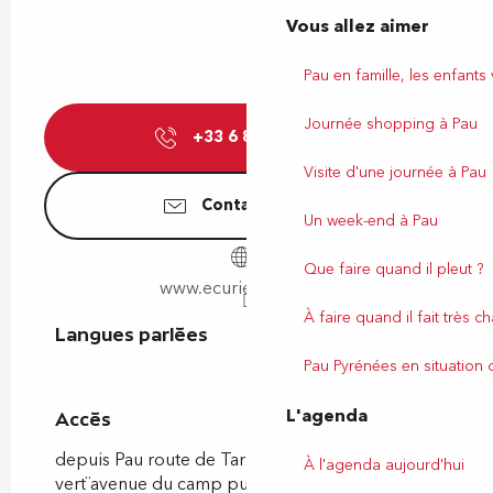
Vous allez aimer
Pau en famille, les enfants
Journée shopping à Pau
+33 6 80 53 84
▒▒
Visite d'une journée à Pau
Contactez-nous
Un week-end à Pau
Que faire quand il pleut ?
www.ecurieidron.com
À faire quand il fait très c
Langues parlées
Langues parlées
Pau Pyrénées en situation
L'agenda
Accès
Accès
depuis Pau route de Tarbes, tourner au ¨point
À l'agenda aujourd'hui
vert¨avenue du camp puis suivre balisage dans