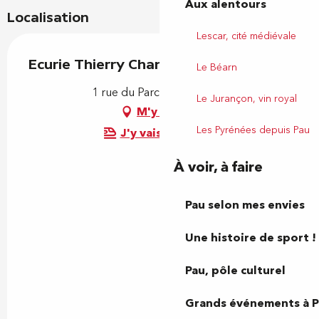
Aux alentours
Localisation
Lescar, cité médiévale
Ecurie Thierry Chanonat
Le Béarn
1 rue du Parc, 64320 Idron
Le Jurançon, vin royal
M'y rendre
Les Pyrénées depuis Pau
J'y vais en train !
À voir, à faire
Pau selon mes envies
Une histoire de sport !
Pau, pôle culturel
Grands événements à 