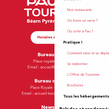
Nos restaurants
Où boire un verre ?
Où sortir à Pau ?
Horaires et contact
Pratique !
Comment venir et se dépla
Bureau de Pau
Place royale - 64000 Pau
Se stationner
Email :
accueil@tourismepau.fr
L'Office de Tourisme
Bureau de Lescar
Brochures
Place Royale - 64230 Lescar
Email :
accueil-lescar@tourismepau.fr
Tous les hébergements
Newsletter