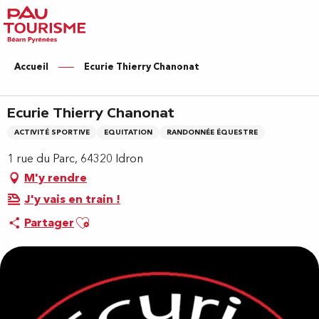
Aller
au
contenu
principal
Accueil
Ecurie Thierry Chanonat
Ecurie Thierry Chanonat
ACTIVITÉ SPORTIVE
EQUITATION
RANDONNÉE ÉQUESTRE
1 rue du Parc, 64320 Idron
M'y rendre
J'y vais en train !
Ajouter aux favoris
Partager