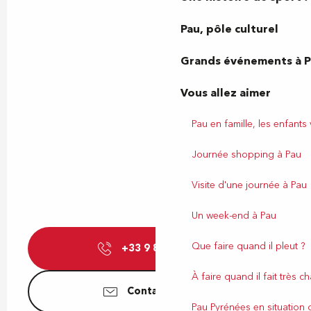
Pau, pôle culturel
Grands événements à 
Vous allez aimer
Pau en famille, les enfants
Journée shopping à Pau
Visite d'une journée à Pau
Un week-end à Pau
Que faire quand il pleut ?
+33 9 84 23 87
▒▒
À faire quand il fait très c
Contactez-nous
Pau Pyrénées en situation