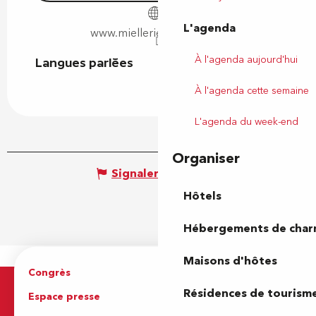
L'agenda
www.mielleriedamine.com
À l'agenda aujourd'hui
Langues parlées
Langues parlées
À l'agenda cette semaine
L'agenda du week-end
Organiser
Signaler une erreur
Hôtels
Hébergements de cha
Maisons d'hôtes
Congrès
Espace pro
Résidences de tourism
Espace presse
Brochures