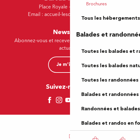
Brochures
Place Royale - 64230 Lescar
Email :
accueil-lescar@tourismepau.fr
Tous les hébergements
Newsletter
Balades et randonné
Abonnez-vous et recevez par e-mail nos offres et
actualités.
Toutes les balades et 
Je m'inscris
Toutes les balades natu
Toutes les randonnées 
Suivez-nous ici !
Balades et randonnées 
Randonnées et balades 
Balades et randos en f