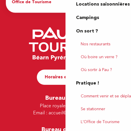
Office de Tourisme
Locations saisonnières
Campings
On sort ?
Nos restaurants
Où boire un verre ?
Où sortir à Pau ?
Horaires et contact
Pratique !
Comment venir et se dépla
Bureau de Pau
Place royale - 64000 Pau
Se stationner
Email :
accueil@tourismepau.fr
L'Office de Tourisme
Bureau de Lescar