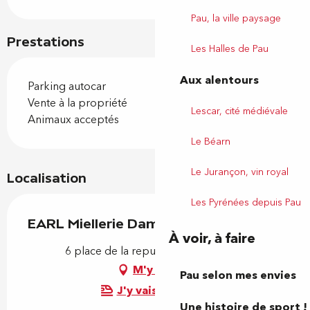
Pau, la ville paysage
Prestations
Les Halles de Pau
Aux alentours
Parking autocar
Vente à la propriété
Lescar, cité médiévale
Animaux acceptés
Le Béarn
Le Jurançon, vin royal
Localisation
Les Pyrénées depuis Pau
EARL Miellerie Damine
À voir, à faire
6 place de la republique, 64000 Pau
M'y rendre
Pau selon mes envies
J'y vais en train !
Une histoire de sport !