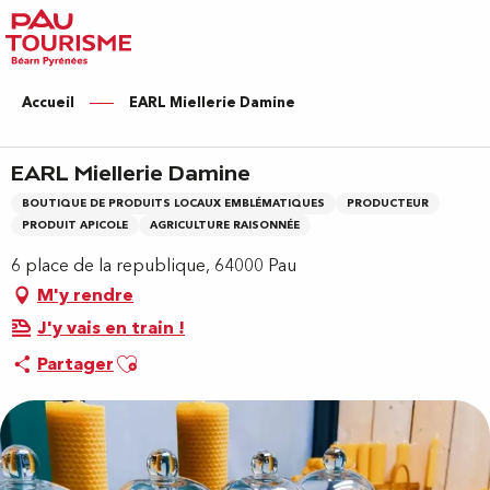
Aller
au
contenu
principal
Accueil
EARL Miellerie Damine
EARL Miellerie Damine
BOUTIQUE DE PRODUITS LOCAUX EMBLÉMATIQUES
PRODUCTEUR
PRODUIT APICOLE
AGRICULTURE RAISONNÉE
6 place de la republique, 64000 Pau
M'y rendre
J'y vais en train !
Ajouter aux favoris
Partager