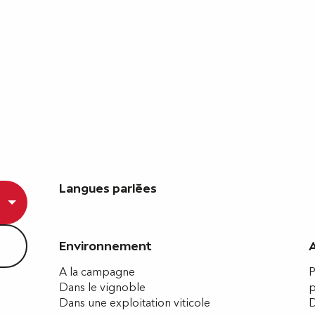
Langues parlées
Langues parlées
Environnement
Environnement
A la campagne
P
Dans le vignoble
p
Dans une exploitation viticole
D