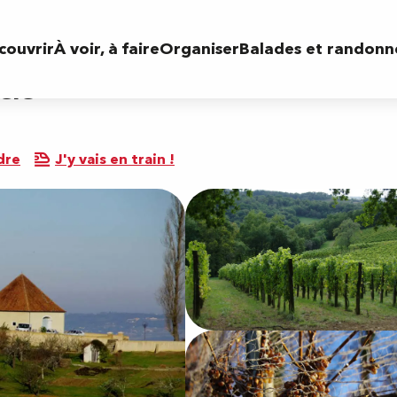
couvrir
À voir, à faire
Organiser
Balades et randonn
cle
dre
J'y vais en train !