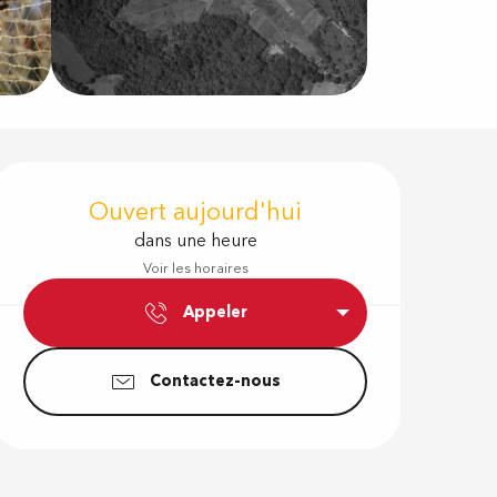
Ouverture e
Ouvert aujourd'hui
dans une heure
Voir les horaires
Appeler
Contactez-nous