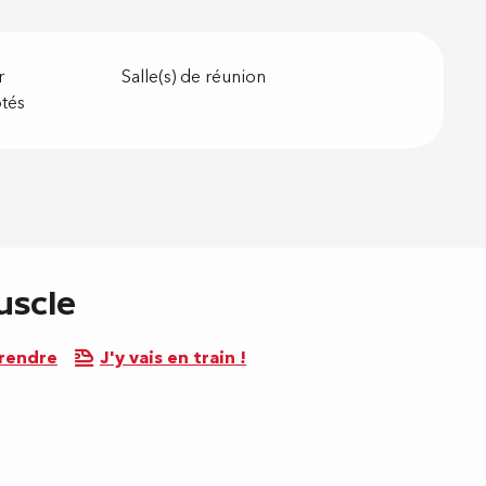
r
Salle(s) de réunion
tés
uscle
 rendre
J'y vais en train !