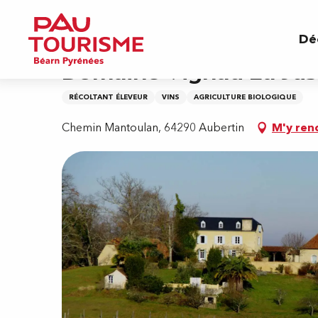
Aller
Accueil
Domaine Vignau La Juscle
au
Dé
contenu
principal
Domaine Vignau La Jus
RÉCOLTANT ÉLEVEUR
VINS
AGRICULTURE BIOLOGIQUE
Chemin Mantoulan, 64290 Aubertin
M'y ren