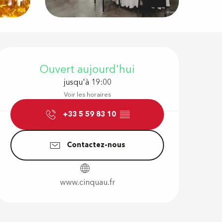
Ouverture e
Ouvert aujourd'hui
jusqu'à 19:00
Voir les horaires
+33 5 59 83 10
▒▒
Contactez-nous
www.cinquau.fr