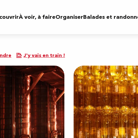
couvrir
À voir, à faire
Organiser
Balades et randonn
endre
J'y vais en train !