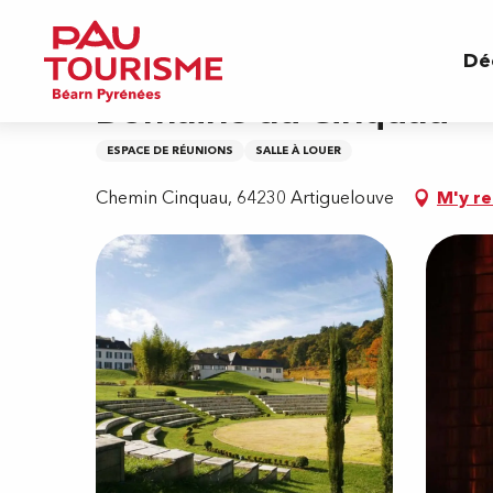
Aller
Accueil
Domaine du Cinquau
au
Dé
contenu
principal
Domaine du Cinquau
ESPACE DE RÉUNIONS
SALLE À LOUER
Chemin Cinquau, 64230 Artiguelouve
M'y r