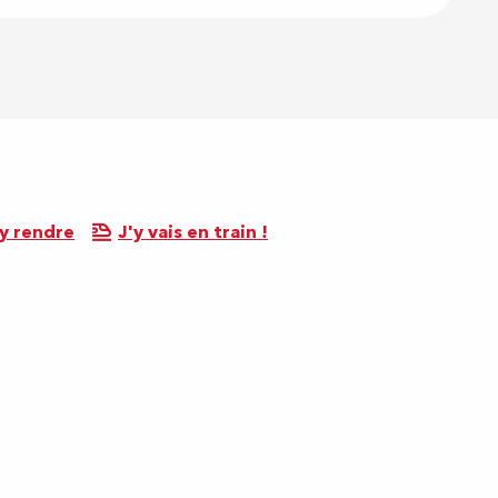
y rendre
J'y vais en train !