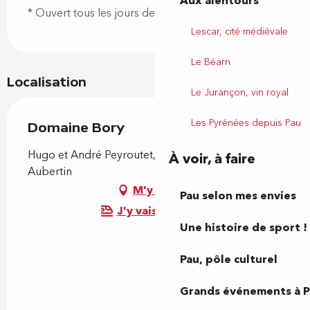
Aux alentours
* Ouvert tous les jours de 9h à 20h
Lescar, cité médiévale
Le Béarn
Localisation
Le Jurançon, vin royal
Les Pyrénées depuis Pau
Domaine Bory
Hugo et André Peyroutet, Maison Bory, 64290
À voir, à faire
Aubertin
M'y rendre
Pau selon mes envies
J'y vais en train !
Une histoire de sport !
Pau, pôle culturel
Grands événements à 