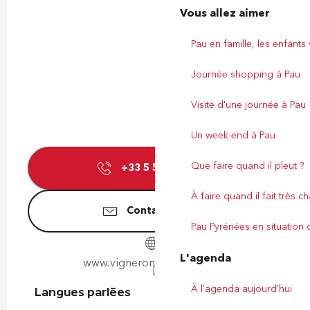
Vous allez aimer
Pau en famille, les enfants
Journée shopping à Pau
Visite d'une journée à Pau
Un week-end à Pau
Que faire quand il pleut ?
+33 5 59 82 70
▒▒
À faire quand il fait très c
Contactez-nous
Pau Pyrénées en situation
L'agenda
www.vigneronsdujurancon.fr
À l'agenda aujourd'hui
Langues parlées
Langues parlées