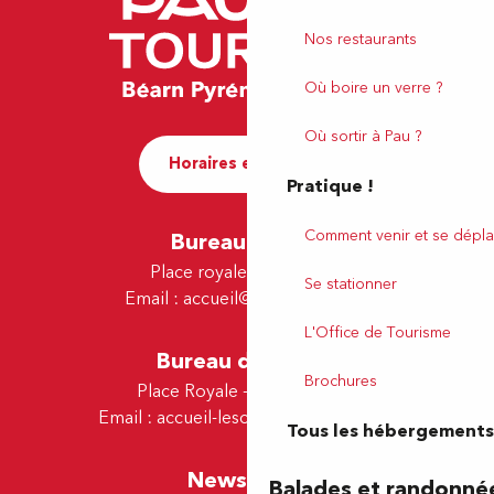
Nos restaurants
Où boire un verre ?
Où sortir à Pau ?
Horaires et contact
Pratique !
Comment venir et se dépla
Bureau de Pau
Place royale - 64000 Pau
Se stationner
Email :
accueil@tourismepau.fr
L'Office de Tourisme
Bureau de Lescar
Brochures
Place Royale - 64230 Lescar
Email :
accueil-lescar@tourismepau.fr
Tous les hébergements
Newsletter
Balades et randonné