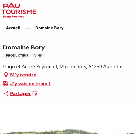
Aller
au
contenu
principal
Accueil
Domaine Bory
Domaine Bory
PRODUCTEUR
VINS
Hugo et André Peyroutet, Maison Bory, 64290 Aubertin
M'y rendre
J'y vais en train !
Ajouter aux favoris
Partager