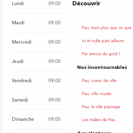
Découvrir
Lundi
09:00
20:00
Mardi
09:00
20:00
Pau, bien plus que ce que
Ici et nulle part ailleurs
Mercredi
09:00
20:00
Par amour du goût !
Jeudi
09:00
20:00
Nos incontournables
Vendredi
09:00
20:00
Pau, coeur de ville
Pau, ville royale
Samedi
09:00
20:00
Pau, la ville paysage
Dimanche
09:00
20:00
Les Halles de Pau