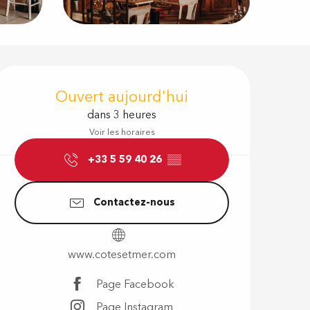
Ouverture e
Ouvert aujourd'hui
dans 3 heures
Voir les horaires
+33 5 59 40 26
▒▒
Contactez-nous
www.cotesetmer.com
Page Facebook
Page Instagram