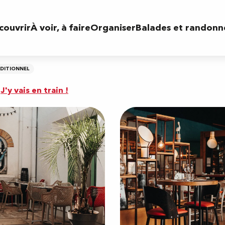
couvrir
À voir, à faire
Organiser
Balades et randonn
DITIONNEL
J'y vais en train !