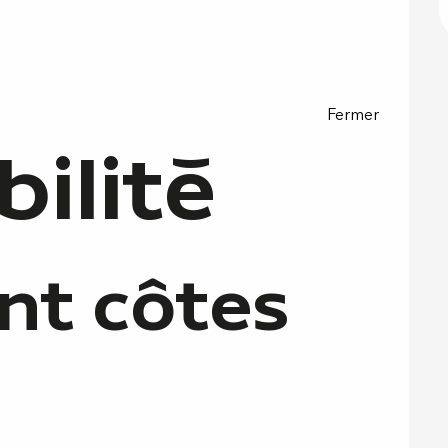
Fermer
bilité
nt côtes