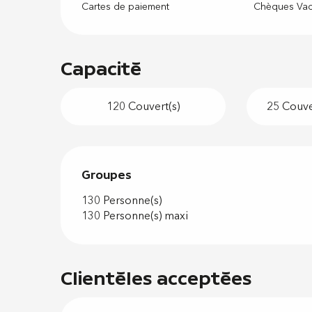
Cartes de paiement
Chèques Va
Capacité
120 Couvert(s)
25 Couver
Groupes
Groupes
130 Personne(s)
130 Personne(s) maxi
Clientèles acceptées