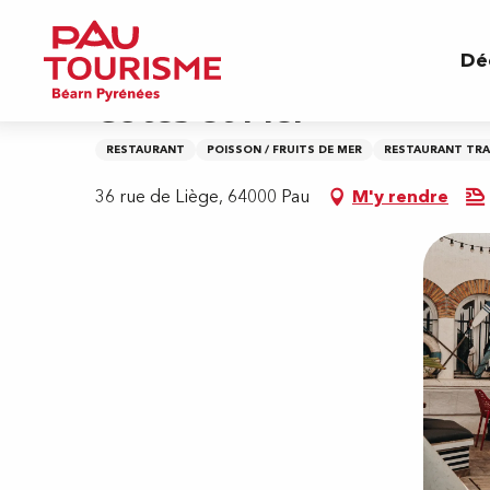
Aller
Accueil
Côtes et Mer
au
Dé
contenu
principal
Côtes et Mer
RESTAURANT
POISSON / FRUITS DE MER
RESTAURANT TRA
36 rue de Liège, 64000 Pau
M'y rendre