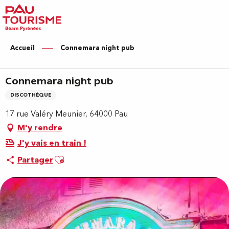
Aller
au
contenu
principal
Accueil
Connemara night pub
Connemara night pub
DISCOTHÈQUE
17 rue Valéry Meunier, 64000 Pau
M'y rendre
J'y vais en train !
Ajouter aux favoris
Partager