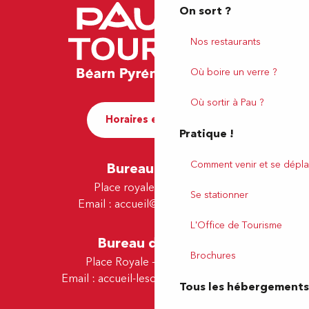
On sort ?
Nos restaurants
Où boire un verre ?
Où sortir à Pau ?
Horaires et contact
Pratique !
Comment venir et se dépla
Bureau de Pau
Place royale - 64000 Pau
Se stationner
Email :
accueil@tourismepau.fr
L'Office de Tourisme
Bureau de Lescar
Brochures
Place Royale - 64230 Lescar
Email :
accueil-lescar@tourismepau.fr
Tous les hébergements