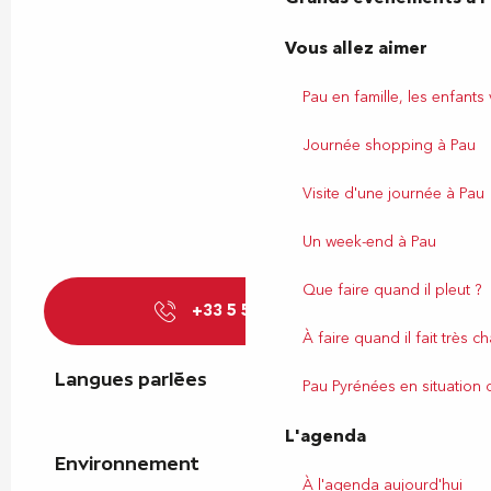
Vous allez aimer
Pau en famille, les enfants
Journée shopping à Pau
Visite d'une journée à Pau
Un week-end à Pau
Que faire quand il pleut ?
+33 5 59 27 81
▒▒
À faire quand il fait très c
Langues parlées
Langues parlées
Pau Pyrénées en situation
L'agenda
Environnement
Environnement
À l'agenda aujourd'hui