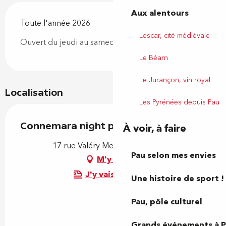
Aux alentours
Toute l'année 2026
Lescar, cité médiévale
Ouvert du jeudi au samedi de 22h à 7h
Le Béarn
Le Jurançon, vin royal
Localisation
Les Pyrénées depuis Pau
Connemara night pub
À voir, à faire
17 rue Valéry Meunier, 64000 Pau
Pau selon mes envies
M'y rendre
J'y vais en train !
Une histoire de sport !
Pau, pôle culturel
Grands événements à 