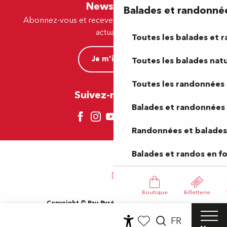
Newsletter
Balades et randonné
Abonnez-vous et recevez par e-mail nos offres et
actualités.
Toutes les balades et 
Je m'inscris
Toutes les balades natu
Toutes les randonnées 
Suivez-nous ici !
Balades et randonnées 
Randonnées et balades 
Balades et randos en f
Boutique
Billetterie
Copyright © Pau Pyrénées Tourisme 2024
Mentions légales
Plan du site
CGV
Gestion des cookies
FR
Accessibilité du site : Non-conforme