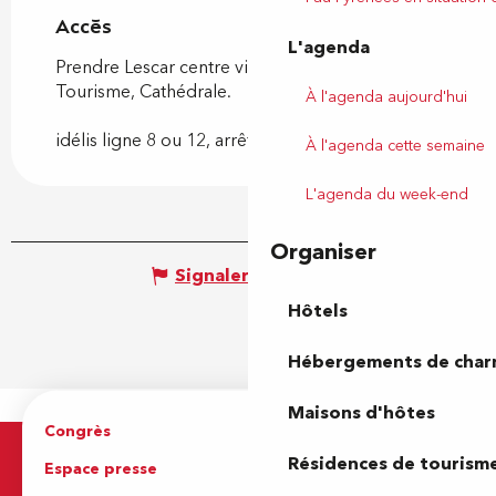
Accès
Accès
L'agenda
Prendre Lescar centre ville direction Office de
Tourisme, Cathédrale.
À l'agenda aujourd'hui
idélis ligne 8 ou 12, arrêt jacques monod
À l'agenda cette semaine
L'agenda du week-end
Organiser
Signaler une erreur
Hôtels
Hébergements de cha
Maisons d'hôtes
Congrès
Espace pro
Résidences de tourism
Espace presse
Brochures