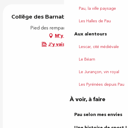
Pau, la ville paysage
Collège des Barnabites
Les Halles de Pau
Pied des remparts, 64230 Lescar
Aux alentours
M'y rendre
J'y vais en train !
Lescar, cité médiévale
Le Béarn
Le Jurançon, vin royal
Les Pyrénées depuis Pau
À voir, à faire
Pau selon mes envies
Une histoire de sport !