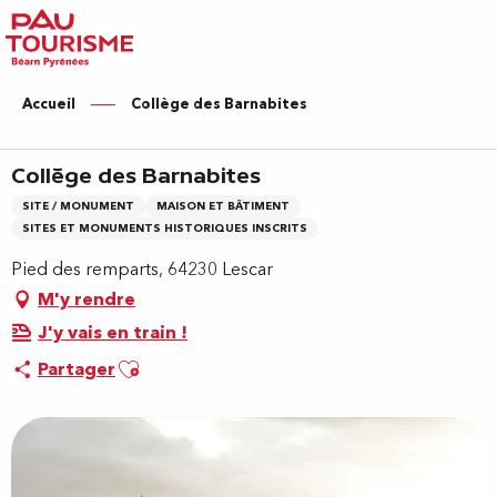
Aller
au
contenu
principal
Accueil
Collège des Barnabites
Collège des Barnabites
SITE / MONUMENT
MAISON ET BÂTIMENT
SITES ET MONUMENTS HISTORIQUES INSCRITS
Pied des remparts, 64230 Lescar
M'y rendre
J'y vais en train !
Ajouter aux favoris
Partager