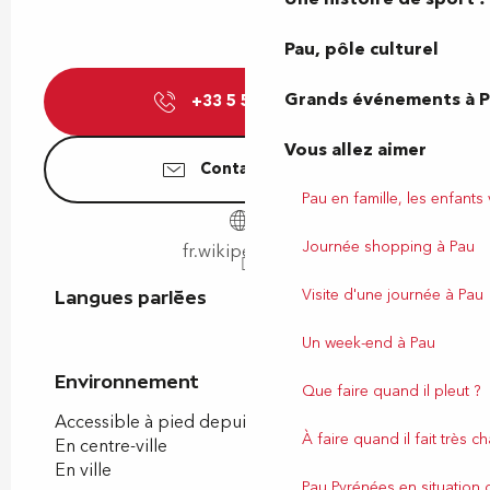
Pau, pôle culturel
Grands événements à 
+33 5 59 81 15
▒▒
Vous allez aimer
Contactez-nous
Pau en famille, les enfants
Journée shopping à Pau
fr.wikipedia.org
Visite d'une journée à Pau
Langues parlées
Langues parlées
Un week-end à Pau
Environnement
Environnement
Que faire quand il pleut ?
Accessible à pied depuis l'OT
À faire quand il fait très c
En centre-ville
En ville
Pau Pyrénées en situation