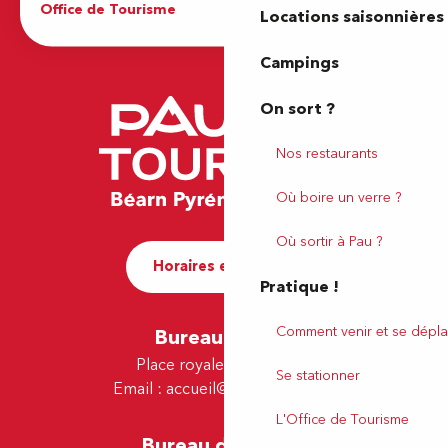
Office de Tourisme
Locations saisonnières
Campings
On sort ?
Nos restaurants
Où boire un verre ?
Où sortir à Pau ?
Horaires et contact
Pratique !
Comment venir et se dépla
Bureau de Pau
Place royale - 64000 Pau
Se stationner
Email :
accueil@tourismepau.fr
L'Office de Tourisme
Bureau de Lescar