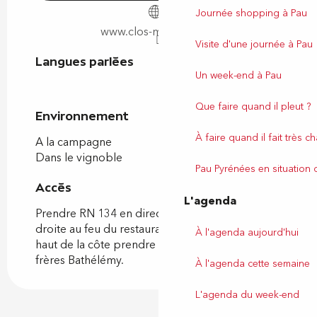
Journée shopping à Pau
www.clos-mirabel.com
Visite d'une journée à Pau
Langues parlées
Langues parlées
Un week-end à Pau
Que faire quand il pleut ?
Environnement
Environnement
À faire quand il fait très c
A la campagne
Dans le vignoble
Pau Pyrénées en situation
Accès
Accès
L'agenda
Prendre RN 134 en direction de Gan, tourner à
droite au feu du restaurant le Chat Botté, en
À l'agenda aujourd'hui
haut de la côte prendre à droite l'avenue des
frères Bathélémy.
À l'agenda cette semaine
L'agenda du week-end