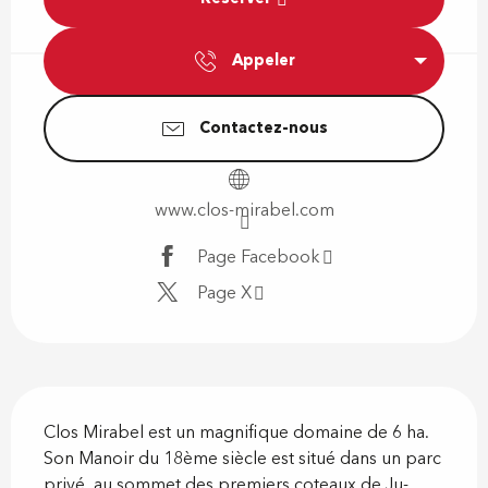
Appeler
Contactez-nous
www.clos-mirabel.com
Page Facebook
Page X
Description
Clos Mira­bel est un mag­ni­fique do­maine de 6 ha. 
Son Manoir du 18ème siè­cle est si­tué dans un parc 
privé, au som­met des pre­miers coteaux de Ju­