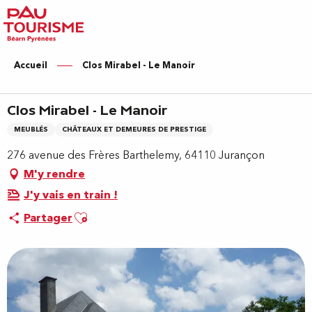
Aller
au
contenu
principal
Accueil
Clos Mirabel - Le Manoir
Clos Mirabel - Le Manoir
MEUBLÉS
CHÂTEAUX ET DEMEURES DE PRESTIGE
276 avenue des Frères Barthelemy, 64110 Jurançon
M'y rendre
J'y vais en train !
Ajouter aux favoris
Partager