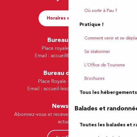
Où sortir à Pau ?
Horaires et contact
Pratique !
Comment venir et se dépla
Bureau de Pau
Place royale - 64000 Pau
Se stationner
Email :
accueil@tourismepau.fr
L'Office de Tourisme
Bureau de Lescar
Brochures
Place Royale - 64230 Lescar
Email :
accueil-lescar@tourismepau.fr
Tous les hébergements
Newsletter
Balades et randonné
Abonnez-vous et recevez par e-mail nos offres et
actualités.
Toutes les balades et 