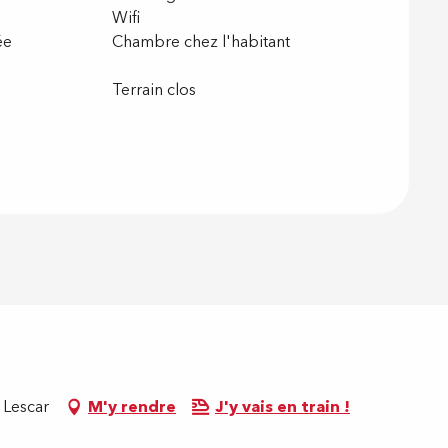
Wifi
ée
Chambre chez l'habitant
Terrain clos
 Lescar
M'y rendre
J'y vais en train !