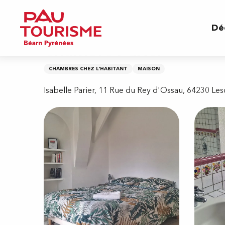
Aller
Accueil
Chambre Parier
au
Dé
contenu
principal
Chambre Parier
CHAMBRES CHEZ L'HABITANT
MAISON
Isabelle Parier, 11 Rue du Rey d'Ossau, 64230 Les