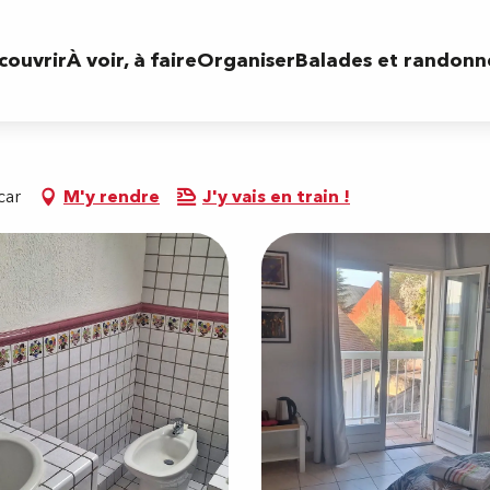
couvrir
À voir, à faire
Organiser
Balades et randonn
car
M'y rendre
J'y vais en train !