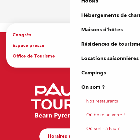
Hôtels
Hébergements de cha
Maisons d'hôtes
Congrès
Espace pro
Résidences de tourism
Espace presse
Brochures
Office de Tourisme
Locations saisonnières
Campings
On sort ?
Nos restaurants
Où boire un verre ?
Où sortir à Pau ?
Horaires et contact