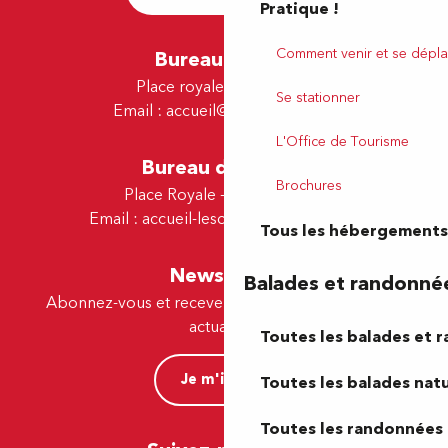
Pratique !
Comment venir et se dépla
Bureau de Pau
Place royale - 64000 Pau
Se stationner
Email :
accueil@tourismepau.fr
L'Office de Tourisme
Bureau de Lescar
Brochures
Place Royale - 64230 Lescar
Email :
accueil-lescar@tourismepau.fr
Tous les hébergements
Newsletter
Balades et randonné
Abonnez-vous et recevez par e-mail nos offres et
actualités.
Toutes les balades et 
Je m'inscris
Toutes les balades natu
Toutes les randonnées 