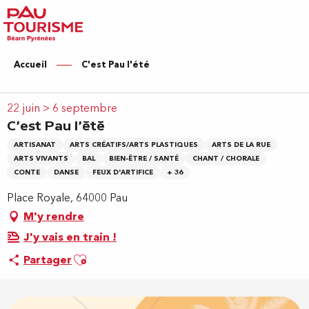
Aller
au
contenu
principal
Accueil
C'est Pau l'été
22 juin > 6 septembre
C'est Pau l'été
ARTISANAT
ARTS CRÉATIFS/ARTS PLASTIQUES
ARTS DE LA RUE
ARTS VIVANTS
BAL
BIEN-ÊTRE / SANTÉ
CHANT / CHORALE
CONTE
DANSE
FEUX D'ARTIFICE
+ 36
Place Royale, 64000 Pau
M'y rendre
J'y vais en train !
Ajouter aux favoris
Partager