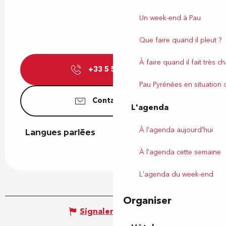
Un week-end à Pau
Que faire quand il pleut ?
À faire quand il fait très c
+33 5 59 27 27
▒▒
Pau Pyrénées en situation
Contactez-nous
L'agenda
À l'agenda aujourd'hui
Langues parlées
Langues parlées
À l'agenda cette semaine
L'agenda du week-end
Organiser
Signaler une erreur