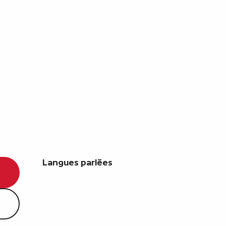
Langues parlées
Langues parlées