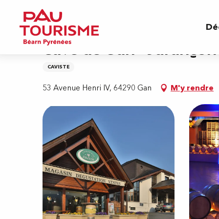
Aller
Accueil
Cave de Gan - Jurançon
au
Dé
contenu
principal
Cave de Gan - Jurançon
CAVISTE
53 Avenue Henri IV, 64290 Gan
M'y rendre