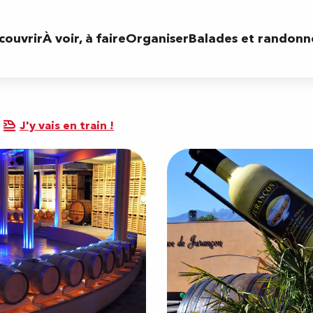
couvrir
À voir, à faire
Organiser
Balades et randonn
J'y vais en train !