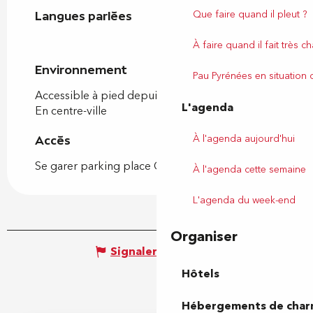
Que faire quand il pleut ?
Langues parlées
Langues parlées
À faire quand il fait très c
Environnement
Environnement
Pau Pyrénées en situation
Accessible à pied depuis l'OT
L'agenda
En centre-ville
À l'agenda aujourd'hui
Accès
Accès
Se garer parking place Clémenceau
À l'agenda cette semaine
L'agenda du week-end
Organiser
Signaler une erreur
Hôtels
Hébergements de cha