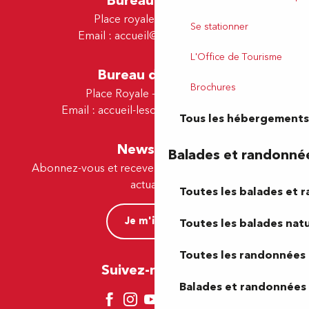
Bureau de Pau
Place royale - 64000 Pau
Se stationner
Email :
accueil@tourismepau.fr
L'Office de Tourisme
Bureau de Lescar
Brochures
Place Royale - 64230 Lescar
Email :
accueil-lescar@tourismepau.fr
Tous les hébergements
Newsletter
Balades et randonné
Abonnez-vous et recevez par e-mail nos offres et
actualités.
Toutes les balades et 
Je m'inscris
Toutes les balades natu
Toutes les randonnées 
Suivez-nous ici !
Balades et randonnées 