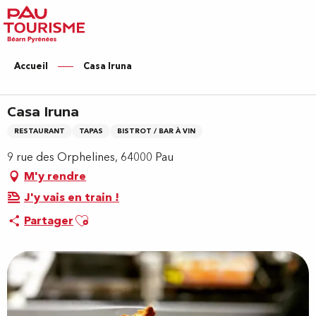
Aller
au
contenu
principal
Accueil
Casa Iruna
Casa Iruna
RESTAURANT
TAPAS
BISTROT / BAR À VIN
9 rue des Orphelines, 64000 Pau
M'y rendre
J'y vais en train !
Ajouter aux favoris
Partager