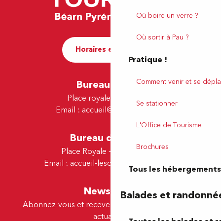
Où boire un verre ?
Où sortir à Pau ?
Horaires et contact
Pratique !
Comment venir et se dépla
Bureau de Pau
Place royale - 64000 Pau
Se stationner
Email :
accueil@tourismepau.fr
L'Office de Tourisme
Bureau de Lescar
Brochures
Place Royale - 64230 Lescar
Email :
accueil-lescar@tourismepau.fr
Tous les hébergements
Newsletter
Balades et randonné
Abonnez-vous et recevez par e-mail nos offres et
actualités.