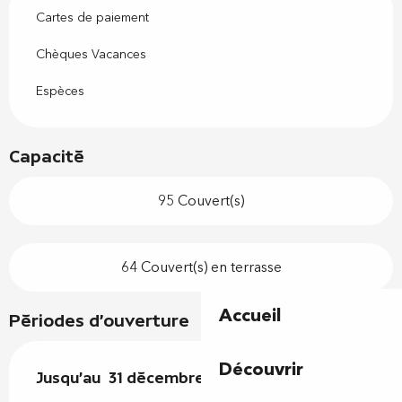
Cartes de paiement
Chèques Vacances
Espèces
Capacité
95 Couvert(s)
64 Couvert(s) en terrasse
Accueil
Périodes d'ouverture
Découvrir
Du
Jusqu'au
2 janvier 2026
31 décembre 2026
au
31 décembre 2026