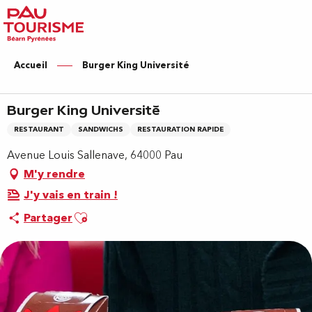
Aller
au
contenu
principal
Accueil
Burger King Université
Burger King Université
RESTAURANT
SANDWICHS
RESTAURATION RAPIDE
Avenue Louis Sallenave, 64000 Pau
M'y rendre
J'y vais en train !
Ajouter aux favoris
Partager