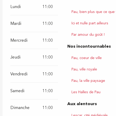
Lundi
11:00
23:00
Pau, bien plus que ce que
Ici et nulle part ailleurs
Mardi
11:00
23:00
Par amour du goût !
Mercredi
11:00
23:00
Nos incontournables
Jeudi
11:00
23:00
Pau, coeur de ville
Pau, ville royale
Vendredi
11:00
23:00
Pau, la ville paysage
Samedi
11:00
23:00
Les Halles de Pau
Aux alentours
Dimanche
11:00
23:00
Lescar, cité médiévale