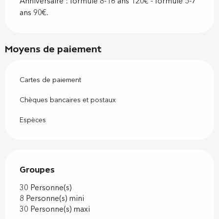
Anniversaire : formule 8-16 ans 120€ - formule 5-7
ans 90€.
Moyens de paiement
Cartes de paiement
Chèques bancaires et postaux
Espèces
Groupes
Groupes
30 Personne(s)
8 Personne(s) mini
30 Personne(s) maxi