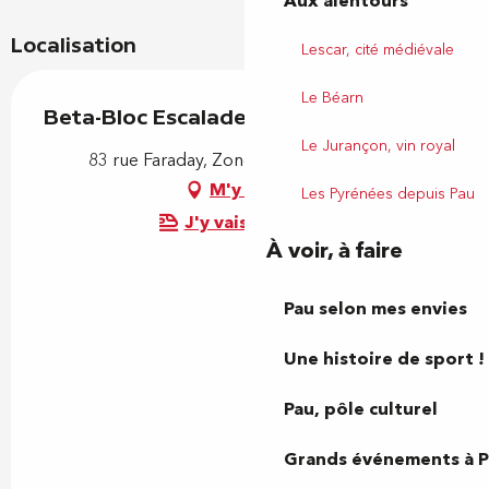
Aux alentours
Localisation
Lescar, cité médiévale
Le Béarn
Beta-Bloc Escalade
Le Jurançon, vin royal
83 rue Faraday, Zone Polaris, 64000 Pau
M'y rendre
Les Pyrénées depuis Pau
J'y vais en train !
À voir, à faire
Pau selon mes envies
Une histoire de sport !
Pau, pôle culturel
Grands événements à 