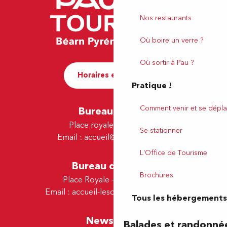
Nos restaurants
Où boire un verre ?
Où sortir à Pau ?
Horaires et contact
Pratique !
Comment venir et se dépla
Bureau de Pau
Place royale - 64000 Pau
Se stationner
Email :
accueil@tourismepau.fr
L'Office de Tourisme
Bureau de Lescar
Brochures
Place Royale - 64230 Lescar
Email :
accueil-lescar@tourismepau.fr
Tous les hébergements
Newsletter
Balades et randonné