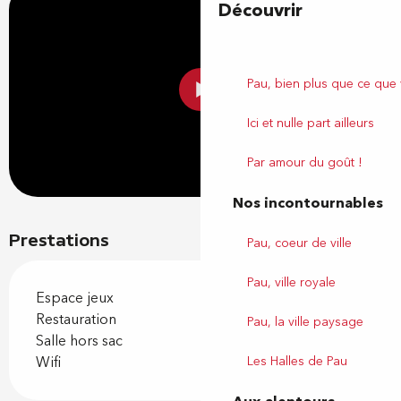
Découvrir
Pau, bien plus que ce que
Ici et nulle part ailleurs
Par amour du goût !
Nos incontournables
Prestations
Pau, coeur de ville
Pau, ville royale
Espace jeux
Restauration
Pau, la ville paysage
Salle hors sac
Les Halles de Pau
Wifi