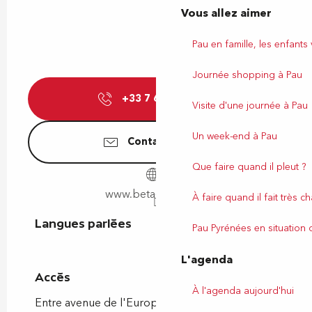
Vous allez aimer
Pau en famille, les enfants
Journée shopping à Pau
+33 7 64 24 23
▒▒
Visite d'une journée à Pau
Un week-end à Pau
Contactez-nous
Que faire quand il pleut ?
www.beta-bloc.com
À faire quand il fait très c
Langues parlées
Langues parlées
Pau Pyrénées en situation
L'agenda
Accès
Accès
À l'agenda aujourd'hui
Entre avenue de l'Europe et la rue du Cami