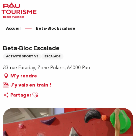
Aller
au
contenu
principal
Accueil
Beta-Bloc Escalade
Beta-Bloc Escalade
ACTIVITÉ SPORTIVE
ESCALADE
83 rue Faraday, Zone Polaris, 64000 Pau
M'y rendre
J'y vais en train !
Ajouter aux favoris
Partager