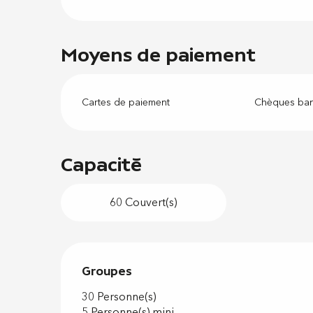
Moyens de paiement
Cartes de paiement
Chèques ban
Capacité
60 Couvert(s)
Groupes
Groupes
30 Personne(s)
5 Personne(s) mini