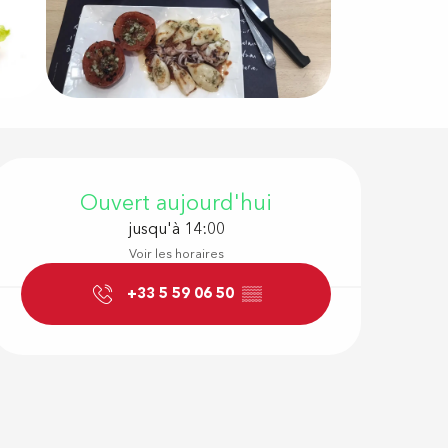
Ouverture e
Ouvert aujourd'hui
jusqu'à 14:00
Voir les horaires
+33 5 59 06 50
▒▒