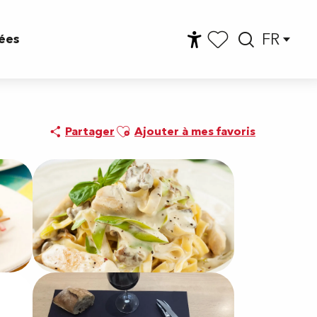
FR
ées
Accessibilité
Reche
Voir les favoris
Ajouter aux favoris
Partager
Ajouter à mes favoris