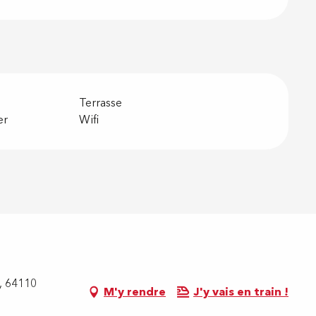
Terrasse
er
Wifi
e, 64110
M'y rendre
J'y vais en train !