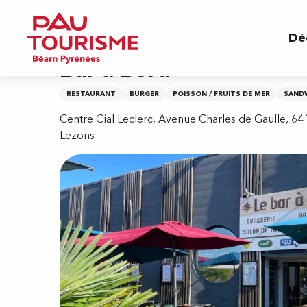
Aller
Accueil
Bar à Bord
au
Dé
contenu
principal
Bar à Bord
RESTAURANT
BURGER
POISSON / FRUITS DE MER
SAND
Centre Cial Leclerc, Avenue Charles de Gaulle, 6
Lezons