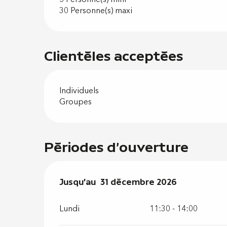
30 Personne(s) maxi
Clientèles acceptées
Individuels
Groupes
Périodes d'ouverture
Du
Jusqu'au
2 janvier 2026
31 décembre 2026
au
31 décembre 202
Lundi
11:30 - 14:00