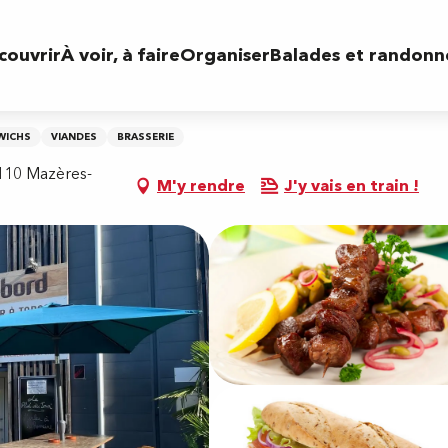
couvrir
À voir, à faire
Organiser
Balades et randonn
WICHS
VIANDES
BRASSERIE
4110 Mazères-
M'y rendre
J'y vais en train !