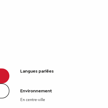
Langues parlées
Langues parlées
Environnement
Environnement
En centre-ville