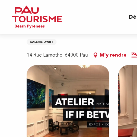
Aller
Accueil
Atelier If If Between
au
Dé
contenu
principal
Atelier If If Between
GALERIE D'ART
14 Rue Lamothe, 64000 Pau
M'y rendre