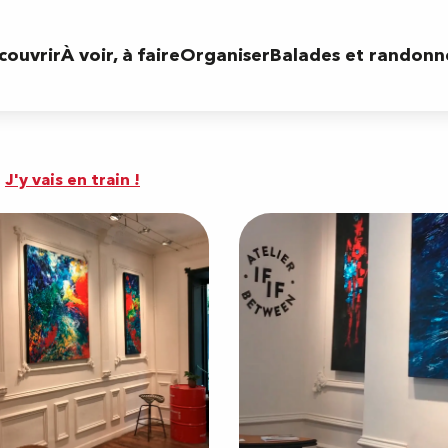
couvrir
À voir, à faire
Organiser
Balades et randonn
J'y vais en train !