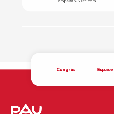
nmpaint.wixsite.com
Congrès
Espace