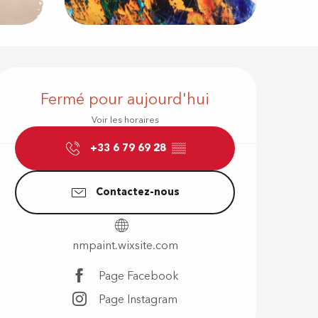
Ouverture e
Fermé pour aujourd'hui
Voir les horaires
+33 6 79 69 28
▒▒
Contactez-nous
nmpaint.wixsite.com
Page Facebook
Page Instagram