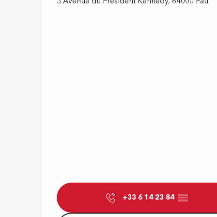
5 Avenue du Président Kennedy, 64000 Pau
+33 6 14 23 84
▒▒