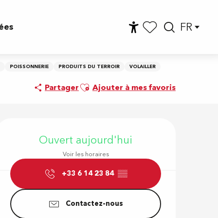
FR
ées
Accessibilité
Reche
Voir les favoris
POISSONNERIE
PRODUITS DU TERROIR
VOLAILLER
Ajouter aux favoris
Partager
Ajouter à mes favoris
Ouverture e
Ouvert aujourd'hui
Voir les horaires
+33 6 14 23 84
▒▒
Contactez-nous