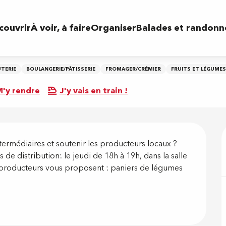
couvrir
À voir, à faire
Organiser
Balades et randonn
TERIE
BOULANGERIE/PÂTISSERIE
FROMAGER/CRÉMIER
FRUITS ET LÉGUMES
'y rendre
J'y vais en train !
on
ermédiaires et soutenir les producteurs locaux ? 
de distribution: le jeudi de 18h à 19h, dans la salle 
 producteurs vous proposent : paniers de légumes 