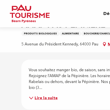
Aller
Accueil
AMAP PAU PEPINIERE
au
Dé
contenu
principal
AMAP PAU PEPINIERE
PRODUITS BIOLOGIQUES
ALIMENTAIRE
BOUCHERIE/CHARCU
5 Avenue du Président Kennedy, 64000 Pau
M
Descripti
Vous souhaitez manger bio, de saison, sans int
Rejoignez l’AMAP de la Pépinière. Les horaires 
Rabelais ou dehors, devant la Pépinière. Nos
bio (3...
Lire la suite