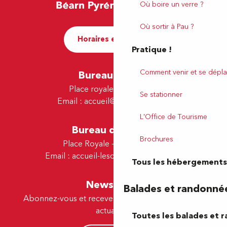
Où boire un verre ?
Où sortir à Pau ?
Horaires et contact
Pratique !
Comment venir et se dépla
Bureau de Pau
Place royale - 64000 Pau
Se stationner
Email :
accueil@tourismepau.fr
L'Office de Tourisme
Bureau de Lescar
Brochures
Place Royale - 64230 Lescar
Email :
accueil-lescar@tourismepau.fr
Tous les hébergements
Newsletter
Balades et randonné
Abonnez-vous et recevez par e-mail nos offres et
actualités.
Toutes les balades et 