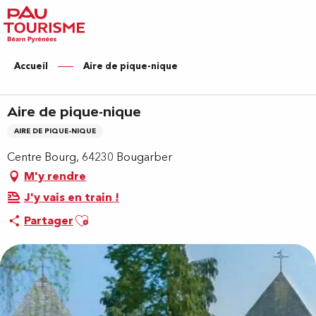
Aller
au
contenu
principal
Accueil
Aire de pique-nique
Aire de pique-nique
AIRE DE PIQUE-NIQUE
Centre Bourg, 64230 Bougarber
M'y rendre
J'y vais en train !
Ajouter aux favoris
Partager