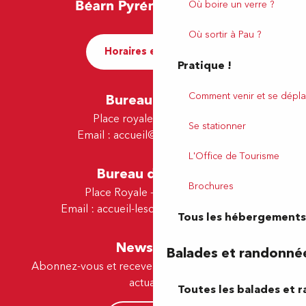
Où boire un verre ?
Où sortir à Pau ?
Horaires et contact
Pratique !
Comment venir et se dépla
Bureau de Pau
Place royale - 64000 Pau
Se stationner
Email :
accueil@tourismepau.fr
L'Office de Tourisme
Bureau de Lescar
Brochures
Place Royale - 64230 Lescar
Email :
accueil-lescar@tourismepau.fr
Tous les hébergements
Newsletter
Balades et randonné
Abonnez-vous et recevez par e-mail nos offres et
actualités.
Toutes les balades et 