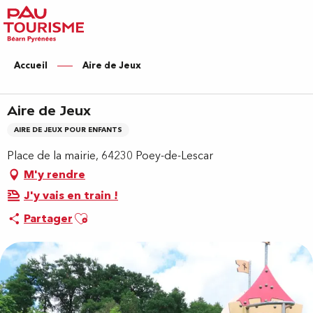
Aller
au
contenu
principal
Accueil
Aire de Jeux
Aire de Jeux
AIRE DE JEUX POUR ENFANTS
Place de la mairie, 64230 Poey-de-Lescar
M'y rendre
J'y vais en train !
Ajouter aux favoris
Partager