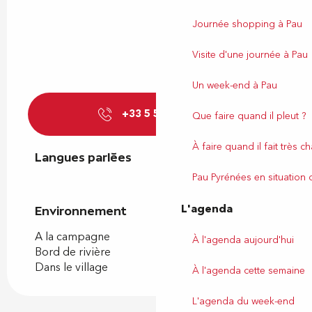
Journée shopping à Pau
Visite d'une journée à Pau
Un week-end à Pau
+33 5 59 68 80
▒▒
Que faire quand il pleut ?
À faire quand il fait très c
Langues parlées
Langues parlées
Pau Pyrénées en situation
L'agenda
Environnement
Environnement
A la campagne
À l'agenda aujourd'hui
Bord de rivière
Dans le village
À l'agenda cette semaine
L'agenda du week-end